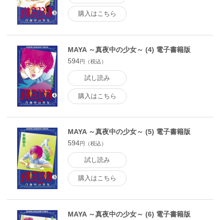
購入はこちら
MAYA ～真夜中の少女～ (4) 電子書籍版
594
円（税込）
試し読み
購入はこちら
MAYA ～真夜中の少女～ (5) 電子書籍版
594
円（税込）
試し読み
購入はこちら
MAYA ～真夜中の少女～ (6) 電子書籍版