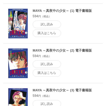
MAYA ～真夜中の少女～ (1) 電子書籍版
594
円（税込）
試し読み
購入はこちら
MAYA ～真夜中の少女～ (2) 電子書籍版
594
円（税込）
試し読み
購入はこちら
MAYA ～真夜中の少女～ (3) 電子書籍版
594
円（税込）
試し読み