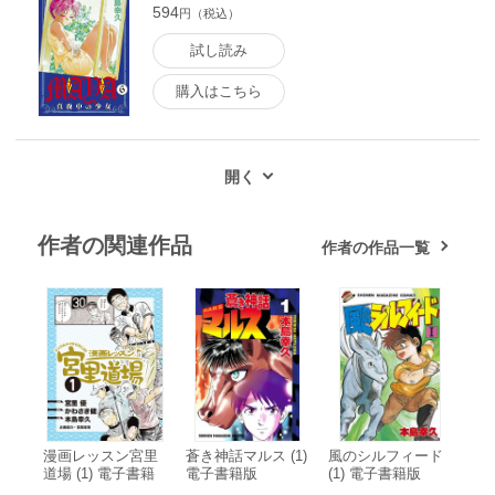
594
円（税込）
試し読み
購入はこちら
作者の関連作品
作者の作品一覧
漫画レッスン宮里
蒼き神話マルス (1)
風のシルフィード
道場 (1) 電子書籍
電子書籍版
(1) 電子書籍版
版