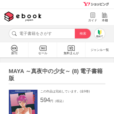
ガイド
本棚
初めて
ジャンル一覧
新刊
セール
無料まんが
MAYA ～真夜中の少女～ (8) 電子書籍
版
この作品は完結しています。(全9巻)
594
円（税込）