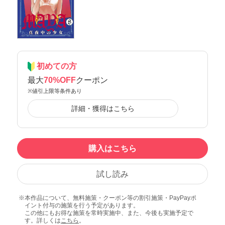
初めての方
最大
70%OFF
クーポン
※値引上限等条件あり
詳細・獲得はこちら
購入はこちら
試し読み
本作品について、無料施策・クーポン等の割引施策・PayPayポ
イント付与の施策を行う予定があります。
この他にもお得な施策を常時実施中、また、今後も実施予定で
す。詳しくは
こちら
。