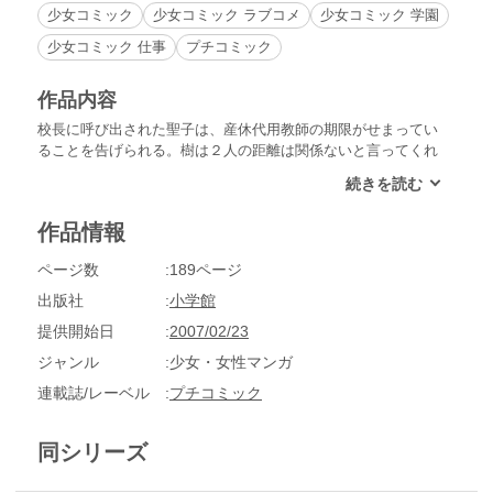
少女コミック
少女コミック ラブコメ
少女コミック 学園
少女コミック 仕事
プチコミック
作品内容
校長に呼び出された聖子は、産休代用教師の期限がせまってい
ることを告げられる。樹は２人の距離は関係ないと言ってくれ
たのだが、それでも心配な彼女は、きたるべき別れに備えて疑
似遠距離恋愛をすると言い出す。そんな時樹がシンポジウムの
ため沖縄に行くことに。聖子は練習の成果が試せると、強気な
作品情報
態度だが!?
ページ数
189ページ
出版社
小学館
提供開始日
2007/02/23
ジャンル
少女・女性マンガ
連載誌/レーベル
プチコミック
同シリーズ