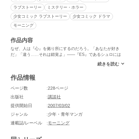
ラブストーリー
ミステリー・ホラー
少女コミック ラブストーリー
少女コミック ドラマ
モーニング
作品内容
なぜ、人は『心』を拠り所にするのだろう。「あなたが好き
だ」「違う……それは錯覚よ」――『ES』であるシュロには
じめて芽生えた感情。告白を受けた未祢の心は大きく揺れる。
イザクによって堀田刑事が殺されたことを知ったシュロは、イ
ザクのもとへ出向き対決を挑む。その結果、イザクは傷つき病
作品情報
院に運ばれた。次々と起こる予測できない惨劇に、不安を抱
え、独りきりではいられないシュロと未祢。二人はいつしかお
ページ数
228ページ
互いに惹かれあっていた。
出版社
講談社
提供開始日
2007/03/02
ジャンル
少年・青年マンガ
連載誌/レーベル
モーニング