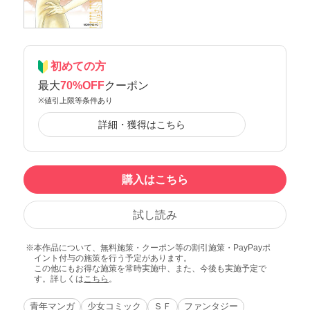
初めての方
最大
70%OFF
クーポン
※値引上限等条件あり
詳細・獲得はこちら
購入はこちら
試し読み
本作品について、無料施策・クーポン等の割引施策・PayPayポ
イント付与の施策を行う予定があります。
この他にもお得な施策を常時実施中、また、今後も実施予定で
す。詳しくは
こちら
。
青年マンガ
少女コミック
ＳＦ
ファンタジー