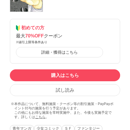
初めての方
最大
70%OFF
クーポン
※値引上限等条件あり
詳細・獲得はこちら
購入はこちら
試し読み
本作品について、無料施策・クーポン等の割引施策・PayPayポ
イント付与の施策を行う予定があります。
この他にもお得な施策を常時実施中、また、今後も実施予定で
す。詳しくは
こちら
。
青年マンガ
少女コミック
ＳＦ
ファンタジー