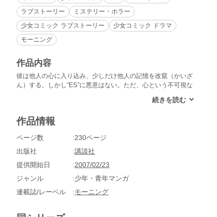
ラブストーリー
ミステリー・ホラー
少女コミック ラブストーリー
少女コミック ドラマ
モーニング
作品内容
彼は他人の心に入り込み、少しだけ他人の記憶を改竄（かいざ
ん）する。しかし“ES”に悪意はない。ただ、心という不可視な
世界で混乱と調和を弄ぶ。これは、“ES”としか呼ばれなかった
青年・秋庭亮介（あきばりょうすけ）と、東鵬医大の研究員・
九條未祢（くじょうみね）の物語――。「……じゃあ、あなた
作品情報
は何なの？ 何のために生まれてきてこの世に存在するのか―
― 自分のことを明確に答えられますか？」
ページ数
230ページ
出版社
講談社
提供開始日
2007/02/23
ジャンル
少年・青年マンガ
連載誌/レーベル
モーニング