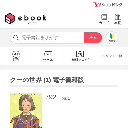
ガイド
本棚
初めて
ジャンル一覧
新刊
セール
無料まんが
クーの世界 (1) 電子書籍版
792
円（税込）