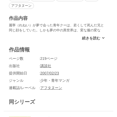
アフタヌーン
作品内容
麗寧（れねい）が夢で会った青年クーは、若くして死んだ兄と
同じ顔をしていた。しかも夢の中の異世界は、変な服の変な
人、変な動物や生き物ばっかり！これってよくあるファンタジ
ーってヤツ？中学生になったばかりの現実と、夢で旅する異世
界が巻き起こす、少女の心の疾風怒濤!!
作品情報
ページ数
219ページ
出版社
講談社
提供開始日
2007/02/23
ジャンル
少年・青年マンガ
連載誌/レーベル
アフタヌーン
同シリーズ