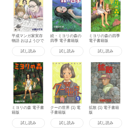
平成マンガ家実存
続・ミヨリの森の
ミヨリの森の四季
物語 おはようひで
四季 電子書籍版
電子書籍版
次くん (1) 電子書
籍版
試し読み
試し読み
試し読み
ミヨリの森 電子書
クーの世界 (1) 電
拡散 (1) 電子書籍
籍版
子書籍版
版
試し読み
試し読み
試し読み