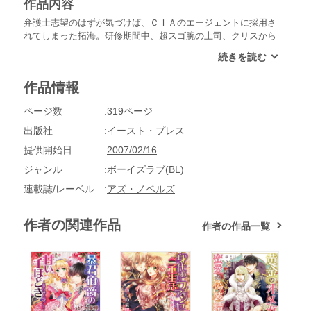
作品内容
弁護士志望のはずが気づけば、ＣＩＡのエージェントに採用さ
れてしまった拓海。研修期間中、超スゴ腕の上司、クリスから
様々な訓練を受けることに……。ところが……つけられたコー
ドネームは、子リスちゃん。最初の指令は「上院議員をたぶら
かし盗聴器を仕掛けろ」というもの。ラスベガス、アラブへと
作品情報
諜報活動に飛び回りながら、クリスの実地の手ほどきが始ま
る。エロチカ大作戦！★イラスト：くるわ亜希
ページ数
319ページ
出版社
イースト・プレス
提供開始日
2007/02/16
ジャンル
ボーイズラブ(BL)
連載誌/レーベル
アズ・ノベルズ
作者の関連作品
作者の作品一覧