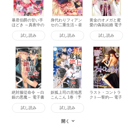
暴君伯爵の甘い手
身代わりフィアン
黄金のオメガと蜜
ほどき ～真夜中の
セの二重生活～昼
愛の偽装結婚 電子
秘めごと～ 電子書
も夜も愛されて～
書籍版
籍版
電子書籍版
試し読み
試し読み
試し読み
絶対服従命令 ～白
妖狐上司の意地悪
ラスト・コントラ
銀の悪魔～ 電子書
こんこん 1巻〈予
クト―誓約― 電子
籍版
言された運命の伴
書籍版
侶〉 電子書籍版
試し読み
試し読み