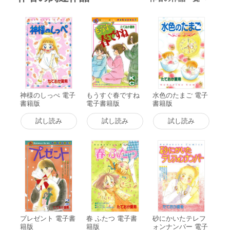
神様のしっぺ 電子
もうすぐ春ですね
水色のたまご 電子
書籍版
電子書籍版
書籍版
試し読み
試し読み
試し読み
プレゼント 電子書
春 ふたつ 電子書
砂にかいたテレフ
籍版
籍版
ォンナンバー 電子