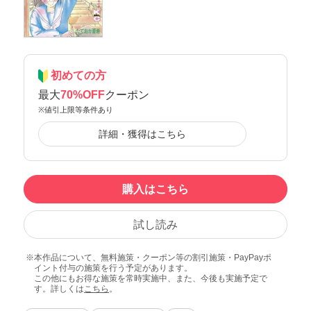
初めての方
最大
70%OFF
クーポン
※値引上限等条件あり
詳細・獲得はこちら
購入はこちら
試し読み
本作品について、無料施策・クーポン等の割引施策・PayPayポ
イント付与の施策を行う予定があります。
この他にもお得な施策を常時実施中、また、今後も実施予定で
す。詳しくは
こちら
。