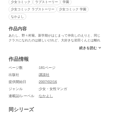
少女コミック
ラブストーリー
学園
少女コミック ラブストーリー
少女コミック 学園
なかよし
作品内容
あたし、野々村菊。新学期がはじまって仲良しのえりと、同じ
クラスになれたのは嬉しいけれど、大好きな岩田くんとは離れ
てしまったの。でも、新しい友だちのできるのがとても楽し
み!!表題作のほか、「透きとおるとき」を収録。
作品情報
ページ数
181ページ
出版社
講談社
提供開始日
2007/02/16
ジャンル
少女・女性マンガ
連載誌/レーベル
なかよし
同シリーズ