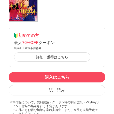
初めての方
最大
70%OFF
クーポン
※値引上限等条件あり
詳細・獲得はこちら
購入はこちら
試し読み
本作品について、無料施策・クーポン等の割引施策・PayPayポ
イント付与の施策を行う予定があります。
この他にもお得な施策を常時実施中、また、今後も実施予定で
す。詳しくは
こちら
。