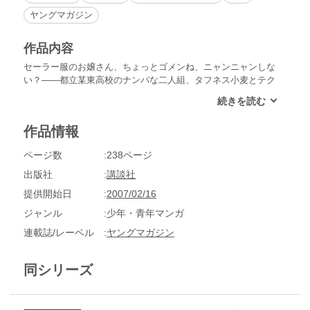
ヤングマガジン
作品内容
セーラー服のお嬢さん、ちょっとゴメンね、ニャンニャンしな
い？――都立某東高校のナンパな二人組、タフネス小麦とテク
ニシャン玄米、ここに参上!!目指すは、セーラー娘千人斬り!!
どこまでも本気（マジ）でエッチしたい二人の青春スキャンテ
ィ・メモリーの第１弾、過激に登場!!コーフンして読んでク
作品情報
レ!!
ページ数
238ページ
出版社
講談社
提供開始日
2007/02/16
ジャンル
少年・青年マンガ
連載誌/レーベル
ヤングマガジン
同シリーズ