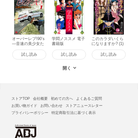
オーバーレブ!90’s
学悶ノススメ 電子
このカラダいくら
―音速の美少女た
書籍版
になりますか? (1)
ち― (1) 電子書籍
電子書籍版
版
試し読み
試し読み
試し読み
ストアTOP
会社概要
初めての方へ
よくあるご質問
お買い物ガイド
お問い合わせ
ストアニュースレター
プライバシーポリシー
特定商取引法に基づく表示