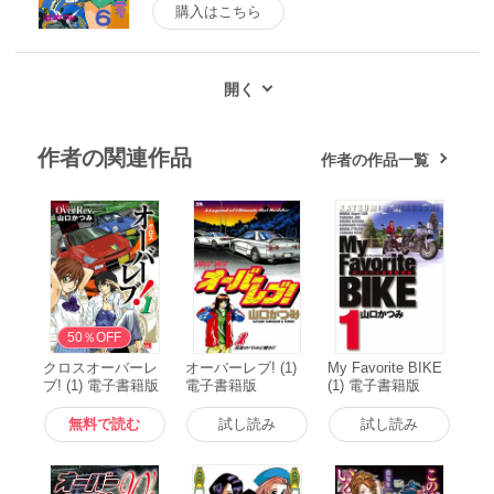
購入はこちら
作者の関連作品
作者の作品一覧
無料
50％OFF
クロスオーバーレ
オーバーレブ! (1)
My Favorite BIKE
ブ! (1) 電子書籍版
電子書籍版
(1) 電子書籍版
無料で読む
試し読み
試し読み