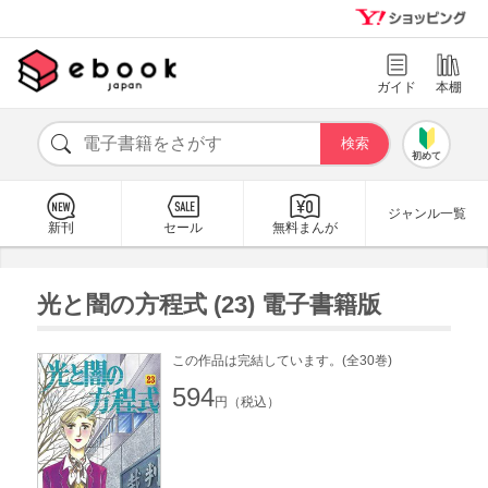
ガイド
本棚
初めて
ジャンル一覧
新刊
セール
無料まんが
光と闇の方程式 (23) 電子書籍版
この作品は完結しています。(全30巻)
594
円（税込）