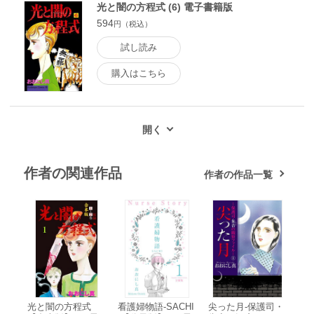
光と闇の方程式 (6) 電子書籍版
594
円（税込）
試し読み
購入はこちら
作者の関連作品
作者の作品一覧
光と闇の方程式
看護婦物語-SACHI
尖った月-保護司・