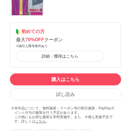
初めての方
最大
70%OFF
クーポン
※値引上限等条件あり
詳細・獲得はこちら
購入はこちら
試し読み
本作品について、無料施策・クーポン等の割引施策・PayPayポ
イント付与の施策を行う予定があります。
この他にもお得な施策を常時実施中、また、今後も実施予定で
す。詳しくは
こちら
。