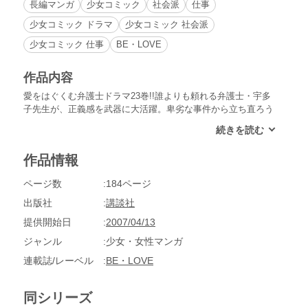
長編マンガ
少女コミック
社会派
仕事
少女コミック ドラマ
少女コミック 社会派
少女コミック 仕事
BE・LOVE
作品内容
愛をはぐくむ弁護士ドラマ23巻!!誰よりも頼れる弁護士・宇多
子先生が、正義感を武器に大活躍。卑劣な事件から立ち直ろう
とするカップルを描いた「訃報」など、６編収録。
作品情報
ページ数
184ページ
出版社
講談社
提供開始日
2007/04/13
ジャンル
少女・女性マンガ
連載誌/レーベル
BE・LOVE
同シリーズ