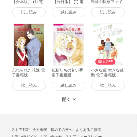
【合本版】 (1) 電
-【分冊版】 (1) 電
朱音の観察ファイ
子書籍版
子書籍版
ル- (1) 電子書籍版
試し読み
試し読み
試し読み
60％OFF
忘れられた花嫁 電
妖精たちの甘い夢
小さな瞳 大きな鼓
子書籍版
電子書籍版
動 電子書籍版
試し読み
試し読み
試し読み
ストアTOP
会社概要
初めての方へ
よくあるご質問
お買い物ガイド
お問い合わせ
ストアニュースレター