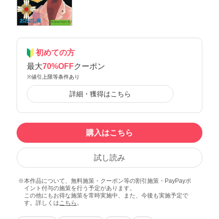
初めての方
最大
70%OFF
クーポン
※値引上限等条件あり
詳細・獲得はこちら
購入はこちら
試し読み
本作品について、無料施策・クーポン等の割引施策・PayPayポ
イント付与の施策を行う予定があります。
この他にもお得な施策を常時実施中、また、今後も実施予定で
す。詳しくは
こちら
。