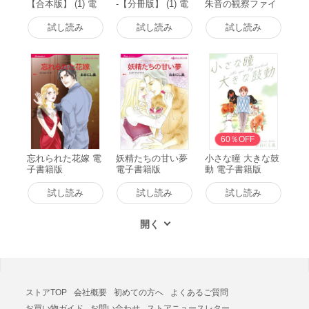
【合本版】 (1) 電
-【分冊版】 (1) 電
朱音の観察ファイ
子書籍版
子書籍版
ル- (1) 電子書籍版
試し読み
試し読み
試し読み
60％OFF
忘れられた花嫁 電
妖精たちの甘い夢
小さな瞳 大きな鼓
子書籍版
電子書籍版
動 電子書籍版
試し読み
試し読み
試し読み
ストアTOP
会社概要
初めての方へ
よくあるご質問
お買い物ガイド
お問い合わせ
ストアニュースレター