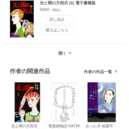
光と闇の方程式 (6) 電子書籍版
594
円（税込）
試し読み
購入はこちら
作者の関連作品
作者の作品一覧
光と闇の方程式
看護婦物語-SACHI
尖った月-保護司・