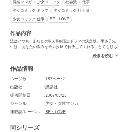
長編マンガ
少女コミック
社会派
仕事
少女コミック ドラマ
少女コミック 社会派
少女コミック 仕事
BE・LOVE
作品内容
法はいつも、あなたの味方!!弁護士ドラマの決定版。宇多子先
生は、あなたの悩みを全力投球で解決してくれる、とても頼も
しい弁護士さん。子育てのつらさから逃げようとした主婦に、
救いの手を差し延べた「白の闇」など、ヒューマンドラマ６
編！
作品情報
ページ数
187ページ
出版社
講談社
提供開始日
2007/03/23
ジャンル
少女・女性マンガ
連載誌/レーベル
BE・LOVE
同シリーズ