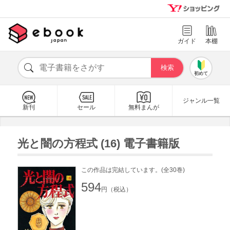
ガイド
本棚
初めて
ジャンル一覧
新刊
セール
無料まんが
光と闇の方程式 (16) 電子書籍版
この作品は完結しています。(全30巻)
594
円（税込）