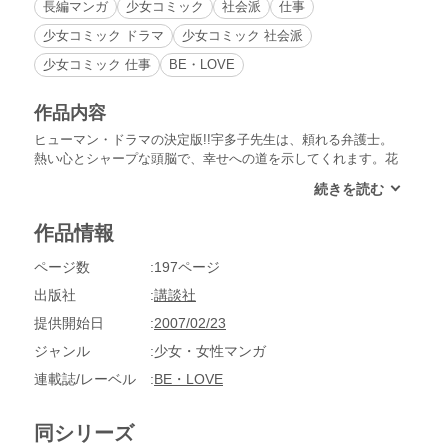
長編マンガ
少女コミック
社会派
仕事
少女コミック ドラマ
少女コミック 社会派
少女コミック 仕事
BE・LOVE
作品内容
ヒューマン・ドラマの決定版!!宇多子先生は、頼れる弁護士。
熱い心とシャープな頭脳で、幸せへの道を示してくれます。花
だけが見ていた、おばさんの死の真相を探る『寒椿（かんつば
き）』など、人気読み切りシリーズ５編収録！
作品情報
ページ数
197ページ
出版社
講談社
提供開始日
2007/02/23
ジャンル
少女・女性マンガ
連載誌/レーベル
BE・LOVE
同シリーズ