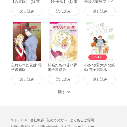
【合本版】 (1) 電
-【分冊版】 (1) 電
朱音の観察ファイ
子書籍版
子書籍版
ル- (1) 電子書籍版
試し読み
試し読み
試し読み
60％OFF
忘れられた花嫁 電
妖精たちの甘い夢
小さな瞳 大きな鼓
子書籍版
電子書籍版
動 電子書籍版
試し読み
試し読み
試し読み
ストアTOP
会社概要
初めての方へ
よくあるご質問
お買い物ガイド
お問い合わせ
ストアニュースレター