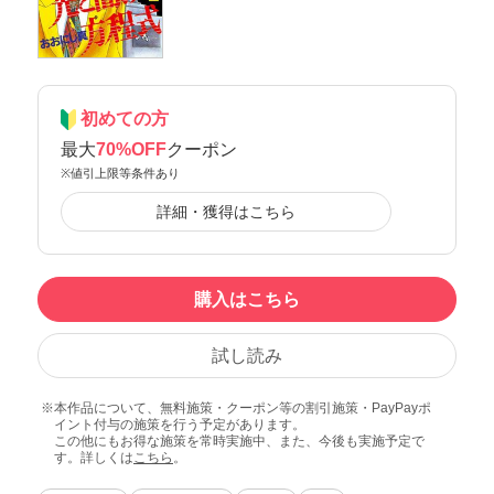
初めての方
最大
70%OFF
クーポン
※値引上限等条件あり
詳細・獲得はこちら
購入はこちら
試し読み
本作品について、無料施策・クーポン等の割引施策・PayPayポ
イント付与の施策を行う予定があります。
この他にもお得な施策を常時実施中、また、今後も実施予定で
す。詳しくは
こちら
。