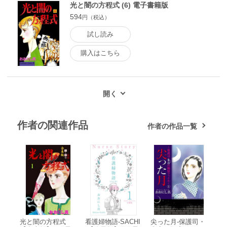
光と闇の方程式 (6) 電子書籍版
594
円（税込）
試し読み
購入はこちら
作者の関連作品
作者の作品一覧
光と闇の方程式
看護婦物語-SACHI
尖った月-保護司・