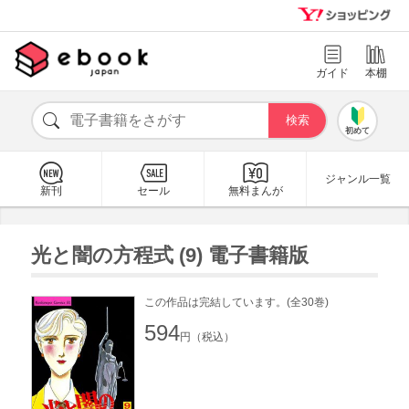
ガイド
本棚
初めて
ジャンル一覧
新刊
セール
無料まんが
光と闇の方程式 (9) 電子書籍版
この作品は完結しています。(全30巻)
594
円（税込）