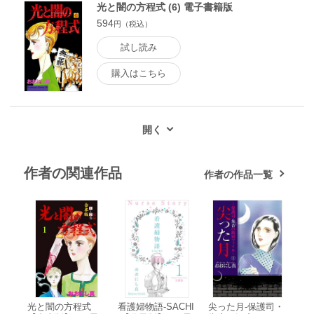
光と闇の方程式 (6) 電子書籍版
594
円（税込）
試し読み
購入はこちら
作者の関連作品
作者の作品一覧
光と闇の方程式
看護婦物語-SACHI
尖った月-保護司・