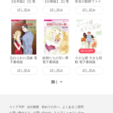
【合本版】 (1) 電
-【分冊版】 (1) 電
朱音の観察ファイ
子書籍版
子書籍版
ル- (1) 電子書籍版
試し読み
試し読み
試し読み
60％OFF
忘れられた花嫁 電
妖精たちの甘い夢
小さな瞳 大きな鼓
子書籍版
電子書籍版
動 電子書籍版
試し読み
試し読み
試し読み
ストアTOP
会社概要
初めての方へ
よくあるご質問
お買い物ガイド
お問い合わせ
ストアニュースレター