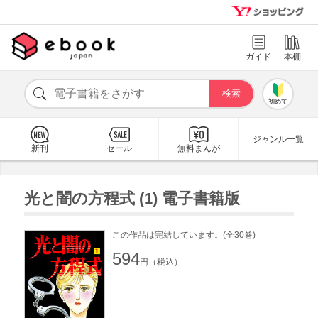
ガイド
本棚
初めて
ジャンル一覧
新刊
セール
無料まんが
光と闇の方程式 (1) 電子書籍版
この作品は完結しています。(全30巻)
594
円（税込）