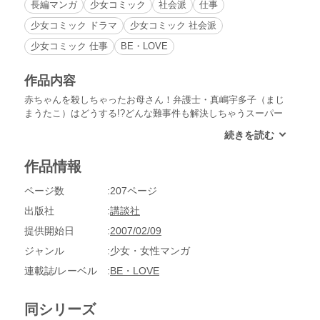
長編マンガ
少女コミック
社会派
仕事
少女コミック ドラマ
少女コミック 社会派
少女コミック 仕事
BE・LOVE
作品内容
赤ちゃんを殺しちゃったお母さん！弁護士・真嶋宇多子（まじ
まうたこ）はどうする!?どんな難事件も解決しちゃうスーパー
レディ、真嶋宇多子。いつもキリッとしてるけどホントは情に
弱い感情屋さん。どんなに哀しい事件でも宇多子がいったん取
り組めば、ラストはいつも愛と感動のハッピーエンド！
作品情報
ページ数
207ページ
出版社
講談社
提供開始日
2007/02/09
ジャンル
少女・女性マンガ
連載誌/レーベル
BE・LOVE
同シリーズ