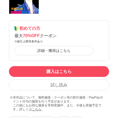
初めての方
最大
70%OFF
クーポン
※値引上限等条件あり
詳細・獲得はこちら
購入はこちら
試し読み
本作品について、無料施策・クーポン等の割引施策・PayPayポ
イント付与の施策を行う予定があります。
この他にもお得な施策を常時実施中、また、今後も実施予定で
す。詳しくは
こちら
。