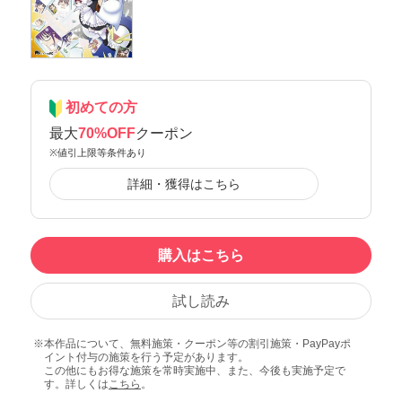
初めての方
最大
70%OFF
クーポン
※値引上限等条件あり
詳細・獲得はこちら
購入はこちら
試し読み
本作品について、無料施策・クーポン等の割引施策・PayPayポ
イント付与の施策を行う予定があります。
この他にもお得な施策を常時実施中、また、今後も実施予定で
す。詳しくは
こちら
。