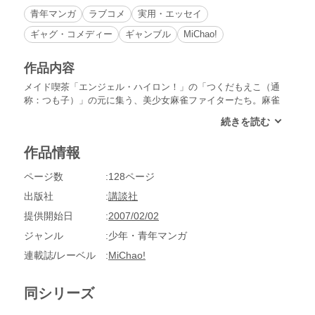
青年マンガ
ラブコメ
実用・エッセイ
ギャグ・コメディー
ギャンブル
MiChao!
作品内容
メイド喫茶「エンジェル・ハイロン！」の「つくだもえこ（通
称：つも子）」の元に集う、美少女麻雀ファイターたち。麻雀
初心者のつも子は、凄腕美少女麻雀ファイターたちと戦いなが
ら、麻雀の楽しみ方を覚えていく!!
作品情報
ページ数
128ページ
出版社
講談社
提供開始日
2007/02/02
ジャンル
少年・青年マンガ
連載誌/レーベル
MiChao!
同シリーズ