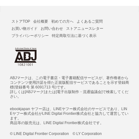
ストアTOP
会社概要
初めての方へ
よくあるご質問
お買い物ガイド
お問い合わせ
ストアニュースレター
プライバシーポリシー
特定商取引法に基づく表示
ABJマークは、この電子書店・電子書籍配信サービスが、著作権者から
コンテンツ使用許諾を得た正規版配信サービスであることを示す登録商
標(登録番号 第 6091713 号)です。
詳しくは[ABJマーク]または[電子出版制作・流通協議会]で検索してくだ
さい。
ebookjapan ヤフー店は、LINEヤフー株式会社のサービスであり、LIN
Eヤフー株式会社がLINE Digital Frontier株式会社と協力して運営してい
ます。
商品等の販売元は、LINE Digital Frontier株式会社です。
© LINE Digital Frontier Corporation © LY Corporation