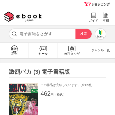
ガイド
本棚
初めて
ジャンル一覧
新刊
セール
無料まんが
激烈バカ (3) 電子書籍版
この作品は完結しています。(全15巻)
462
円（税込）