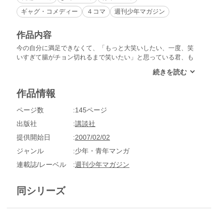
ギャグ・コメディー
４コマ
週刊少年マガジン
作品内容
今の自分に満足できなくて、「もっと大笑いしたい、一度、笑
いすぎて腸がチョン切れるまで笑いたい」と思っている君、も
う安心安心。この「激バカ」さえ読めば、腸どころか、オツム
の血管までプッツンと切れるほど大笑い間違いなし!!さあ君も
「激バカ」を読んで明るい未来へまっしぐらじゃ～～!!!
作品情報
ページ数
145ページ
出版社
講談社
提供開始日
2007/02/02
ジャンル
少年・青年マンガ
連載誌/レーベル
週刊少年マガジン
同シリーズ