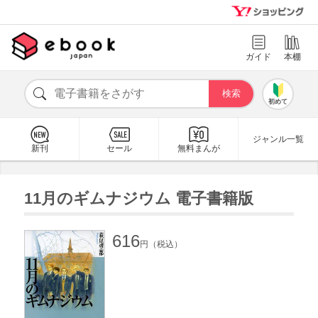
ガイド
本棚
初めて
ジャンル一覧
新刊
セール
無料まんが
11月のギムナジウム 電子書籍版
616
円（税込）