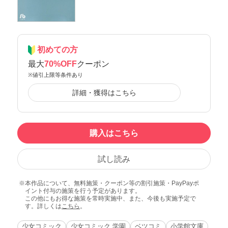
初めての方
最大
70%OFF
クーポン
※値引上限等条件あり
詳細・獲得はこちら
購入はこちら
試し読み
本作品について、無料施策・クーポン等の割引施策・PayPayポ
イント付与の施策を行う予定があります。
この他にもお得な施策を常時実施中、また、今後も実施予定で
す。詳しくは
こちら
。
少女コミック
少女コミック 学園
ベツコミ
小学館文庫