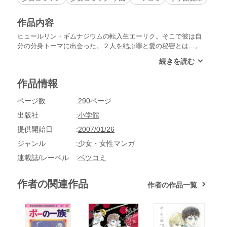
作品内容
ヒュールリン・ギムナジウムの転入生エーリク。そこで彼は自
分の分身トーマに出会った。２人を結ぶ罪と愛の秘密とは…。
名作「トーマの心臓」の原型となる「11月のギムナジウム」、
12年の後にめぐりあった双子の兄妹の歌声がイブの夜に流れる
「セーラ・ヒルの聖夜」、少女と３人の妖精のメルヘン「塔の
作品情報
ある家」など７編を収めた魅惑の初期短編集。
ページ数
290ページ
出版社
小学館
提供開始日
2007/01/26
ジャンル
少女・女性マンガ
連載誌/レーベル
ベツコミ
作者の関連作品
作者の作品一覧