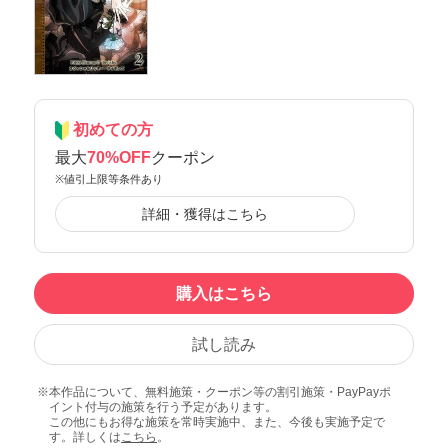
初めての方
最大
70%OFF
クーポン
※値引上限等条件あり
詳細・獲得はこちら
購入はこちら
試し読み
本作品について、無料施策・クーポン等の割引施策・PayPayポ
イント付与の施策を行う予定があります。
この他にもお得な施策を常時実施中、また、今後も実施予定で
す。詳しくは
こちら
。