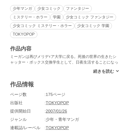
少年マンガ
少女コミック
ファンタジー
ミステリー・ホラー
学園
少女コミック ファンタジー
少女コミック ミステリー・ホラー
少女コミック 学園
TOKYOPOP
作品内容
ミーガンは再びメリデｨア大学に戻る。死後の世界の生きたシ
ャッター・ボックス交換学生として、日夜生活することになっ
たからだ。ところが生きたミューズとしての最初の学期がスタ
ートしたとき、デインが彼女を退学させようとしていることが
判明！AJは必死に手を差し伸べてくれるが…!?この死後の世界
作品情報
では、退学は恐ろしく高い代償を払うことを意味するのだ。
ページ数
175ページ
出版社
TOKYOPOP
提供開始日
2007/01/26
ジャンル
少年・青年マンガ
連載誌/レーベル
TOKYOPOP