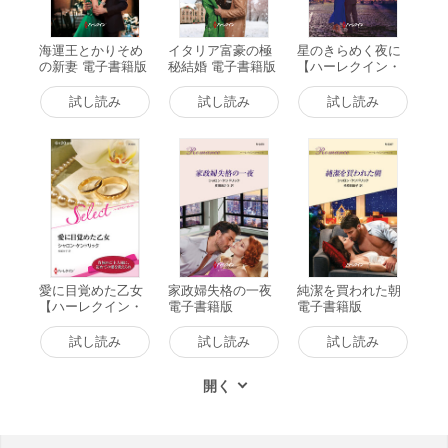
海運王とかりそめ
イタリア富豪の極
星のきらめく夜に
の新妻 電子書籍版
秘結婚 電子書籍版
【ハーレクイン・
ロマンス版】 電子
書籍版
試し読み
試し読み
試し読み
愛に目覚めた乙女
家政婦失格の一夜
純潔を買われた朝
【ハーレクイン・
電子書籍版
電子書籍版
セレクト版】 電子
書籍版
試し読み
試し読み
試し読み