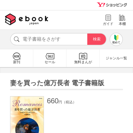
ガイド
本棚
初めて
ジャンル一覧
新刊
セール
無料まんが
妻を買った億万長者 電子書籍版
660
円（税込）