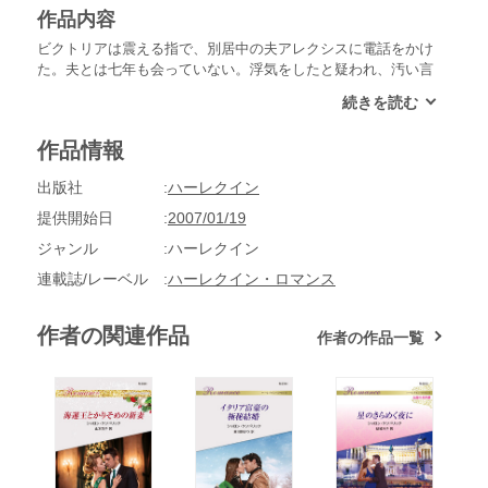
作品内容
ビクトリアは震える指で、別居中の夫アレクシスに電話をかけ
た。夫とは七年も会っていない。浮気をしたと疑われ、汚い言
葉を投げつけられて以来だ。でも、もう潮時だ。別れなけれ
ば。久しぶりに聞いた夫の声は、敵意とあざけりに満ちてい
た。離婚するつもりはないが、彼の住むアテネまで頼みに来れ
作品情報
ば、少しは寛大になれるかもしれないと言う。横柄な態度は相
変わらずだわ。でもほかに方法はない。ビクトリアは少ない所
出版社
ハーレクイン
持金をはたいて航空券を買い、夫の待つアテネへと飛び立っ
た。
提供開始日
2007/01/19
ジャンル
ハーレクイン
連載誌/レーベル
ハーレクイン・ロマンス
作者の関連作品
作者の作品一覧