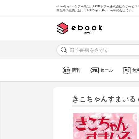
ebookjapan ヤフー店は、LINEヤフー株式会社のサービスで
商品等の販売元は、LINE Digital Frontier株式会社です。
新刊
セール
無
きこちゃんすまいる (