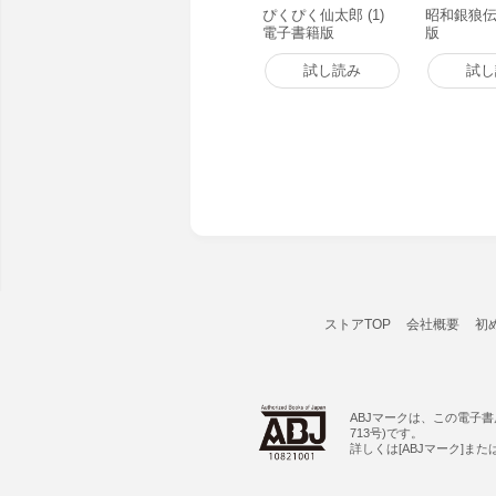
ぴくぴく仙太郎 (1)
昭和銀狼伝
電子書籍版
版
試し読み
試し
ストアTOP
会社概要
初
ABJマークは、この電子
713号)です。
詳しくは[ABJマーク]ま