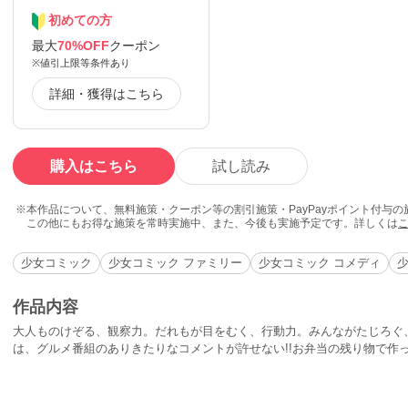
初めての方
最大
70%OFF
クーポン
※値引上限等条件あり
詳細・獲得はこちら
購入はこちら
試し読み
本作品について、無料施策・クーポン等の割引施策・PayPayポイント付与
この他にもお得な施策を常時実施中、また、今後も実施予定です。詳しくは
少女コミック
少女コミック ファミリー
少女コミック コメディ
少
作品内容
大人ものけぞる、観察力。だれもが目をむく、行動力。みんながたじろぐ
は、グルメ番組のありきたりなコメントが許せない!!お弁当の残り物で作っ
ゃんのアレやソレもこれにて打ち止め!!きこちゃん、フォーエバー!!