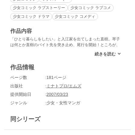
少女コミック ラブストーリー
少女コミック ラブコメ
少女コミック ドラマ
少女コミック コメディ
作品内容
「ひとり暮らしをしたい」と入江家を出てしまった直樹。琴子
は何とか直樹のバイト先を突き止め、尾行を開始！ところが、
何と彼はライバルである裕子の家へ入っていってしまったの
だ!!傷心の琴子はなおさら直樹のことを好きだと気づいてしま
うが、素直に彼に会うことができない。そんな時、直樹が琴子
作品情報
の前に現れて……!?
ページ数
181ページ
出版社
ミナトプロ/エムズ
提供開始日
2007/03/23
ジャンル
少女・女性マンガ
同シリーズ