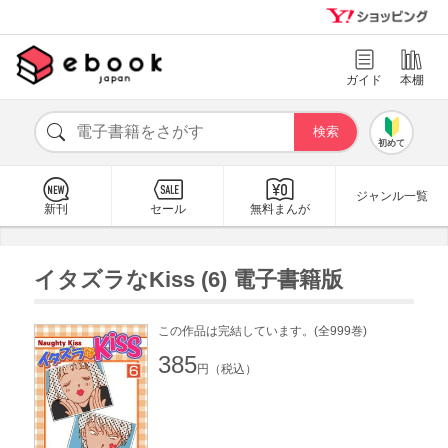
ガイド
本棚
初めて
ジャンル一覧
新刊
セール
無料まんが
イタズラなKiss (6) 電子書籍版
この作品は完結しています。(全999巻)
385
円（税込）