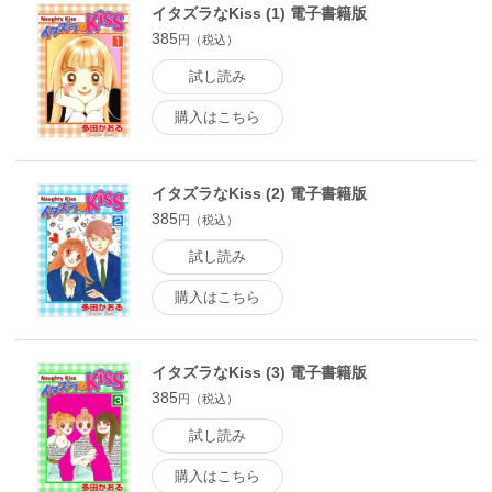
イタズラなKiss (1) 電子書籍版
385
円（税込）
試し読み
購入はこちら
イタズラなKiss (2) 電子書籍版
385
円（税込）
試し読み
購入はこちら
イタズラなKiss (3) 電子書籍版
385
円（税込）
試し読み
購入はこちら