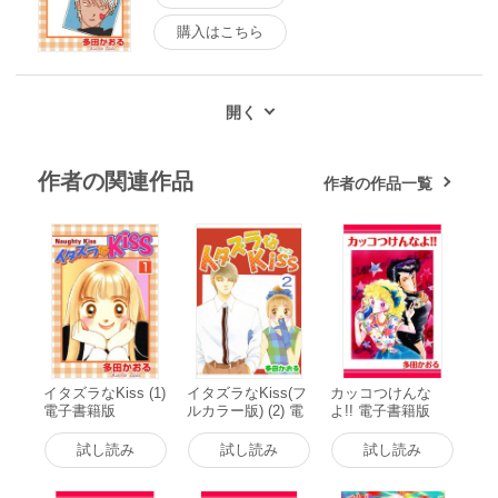
購入はこちら
作者の関連作品
作者の作品一覧
イタズラなKiss (1)
イタズラなKiss(フ
カッコつけんな
電子書籍版
ルカラー版) (2) 電
よ!! 電子書籍版
子書籍版
試し読み
試し読み
試し読み