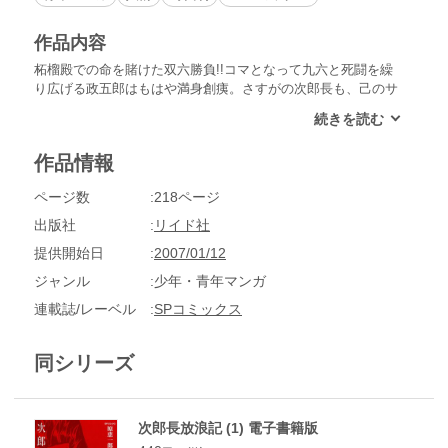
作品内容
柘榴殿での命を賭けた双六勝負!!コマとなって九六と死闘を繰
り広げる政五郎はもはや満身創痍。さすがの次郎長も、己のサ
イの振り方ひとつで人の生死が決まるこの勝負にはかつてない
恐怖を感じていた。しかし、次郎長がその恐怖を克服した時、
ツキの流れが大きく変わり始める。はたして死の底へ沈むのは
作品情報
どちらか――!?
ページ数
218ページ
出版社
リイド社
提供開始日
2007/01/12
ジャンル
少年・青年マンガ
連載誌/レーベル
SPコミックス
同シリーズ
次郎長放浪記 (1) 電子書籍版