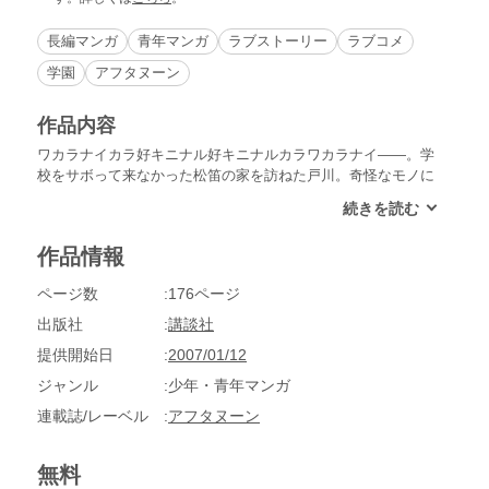
長編マンガ
青年マンガ
ラブストーリー
ラブコメ
学園
アフタヌーン
作品内容
ワカラナイカラ好キニナル好キニナルカラワカラナイ――。学
校をサボって来なかった松笛の家を訪ねた戸川。奇怪なモノに
溢れた松笛の部屋で戸川は、「絶対に開けてはいけない」と松
笛に忠告された扉を開けてしまう。そこにあったのはただの鏡
だったが、戸川は、そこに映った自身の姿に違和感を覚え
作品情報
る……。
ページ数
176ページ
出版社
講談社
提供開始日
2007/01/12
ジャンル
少年・青年マンガ
連載誌/レーベル
アフタヌーン
無料