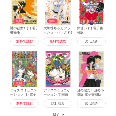
無料
無料
謎の彼女X (1) 電子
大蜘蛛ちゃんフラ
夢使い (1) 電子書
書籍版
ッシュ・バック (1)
籍版
電子書籍版
無料で読む
無料で読む
試し読み
無料
ディスコミュニケ
ディスコミュニケ
謎の彼女X 謎の小
ーション (1) 電子
ーション 学園編
説版 電子書籍版
書籍版
電子書籍版
無料で読む
試し読み
試し読み