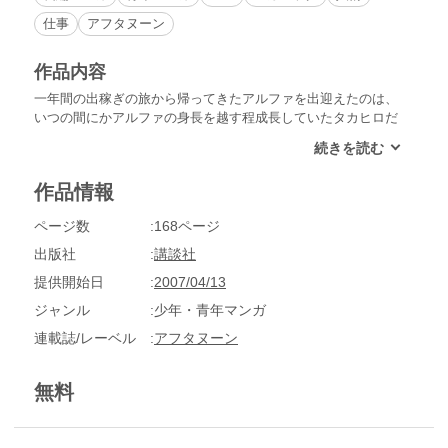
仕事
アフタヌーン
作品内容
一年間の出稼ぎの旅から帰ってきたアルファを出迎えたのは、
いつの間にかアルファの身長を越す程成長していたタカヒロだ
った。アルファの初めて体験する一年。それは、アルファが過
去を通り過ぎた証――。黄昏の時を生きる人々と過ごす、てろ
てろの時間をお楽しみあれ。
作品情報
ページ数
168ページ
出版社
講談社
提供開始日
2007/04/13
ジャンル
少年・青年マンガ
連載誌/レーベル
アフタヌーン
無料