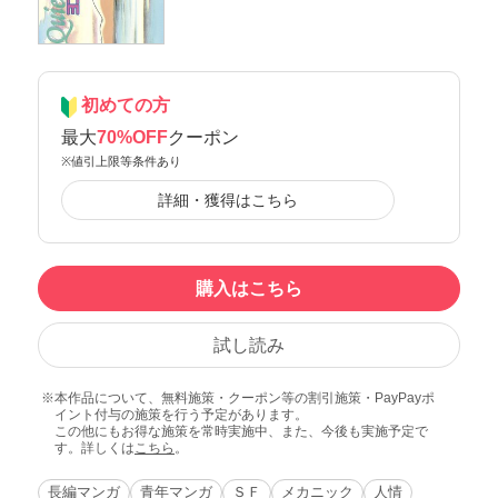
初めての方
最大
70%OFF
クーポン
※値引上限等条件あり
詳細・獲得はこちら
購入はこちら
試し読み
本作品について、無料施策・クーポン等の割引施策・PayPayポ
イント付与の施策を行う予定があります。
この他にもお得な施策を常時実施中、また、今後も実施予定で
す。詳しくは
こちら
。
長編マンガ
青年マンガ
ＳＦ
メカニック
人情