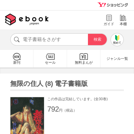
ガイド
本棚
初めて
ジャンル一覧
新刊
セール
無料まんが
無限の住人 (8) 電子書籍版
この作品は完結しています。(全30巻)
792
円（税込）