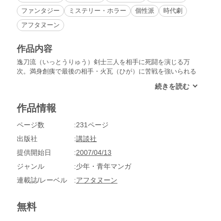
ファンタジー
ミステリー・ホラー
個性派
時代劇
アフタヌーン
作品内容
逸刀流（いっとうりゅう）剣士三人を相手に死闘を演じる万
次。満身創痍で最後の相手・火瓦（ひが）に苦戦を強いられる
万次。絶体絶命の危機！そこに現れたのは――!?一方、単身、
逸刀流統主・天津影久（あのつかげひさ）を追う凜。お尋ね者
となってしまった凜は、関所を突破するため、「関抜け宿屋」
作品情報
を訪ねるのだった――。
ページ数
231ページ
出版社
講談社
提供開始日
2007/04/13
ジャンル
少年・青年マンガ
連載誌/レーベル
アフタヌーン
無料