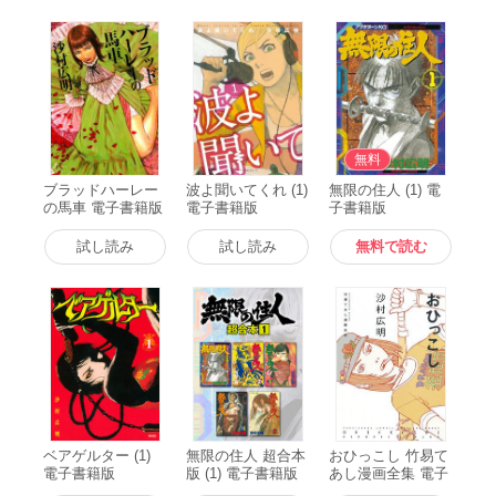
無料
ブラッドハーレー
波よ聞いてくれ (1)
無限の住人 (1) 電
の馬車 電子書籍版
電子書籍版
子書籍版
試し読み
試し読み
無料で読む
ベアゲルター (1)
無限の住人 超合本
おひっこし 竹易て
電子書籍版
版 (1) 電子書籍版
あし漫画全集 電子
書籍版