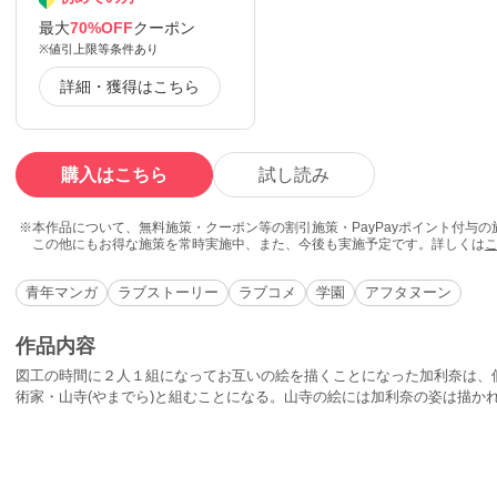
最大
70%OFF
クーポン
※値引上限等条件あり
詳細・獲得はこちら
購入はこちら
試し読み
本作品について、無料施策・クーポン等の割引施策・PayPayポイント付与
この他にもお得な施策を常時実施中、また、今後も実施予定です。詳しくは
青年マンガ
ラブストーリー
ラブコメ
学園
アフタヌーン
作品内容
図工の時間に２人１組になってお互いの絵を描くことになった加利奈は、
術家・山寺(やまでら)と組むことになる。山寺の絵には加利奈の姿は描か
ていた辺見(へんみ)先生はその絵を描き直させようとするが……。