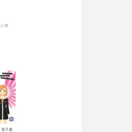
ンガ
) 電子書