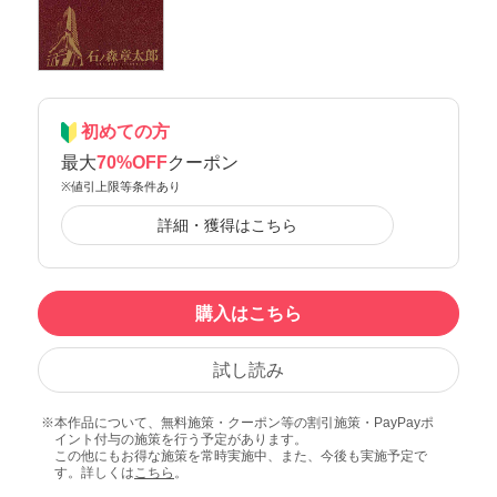
初めての方
最大
70%OFF
クーポン
※値引上限等条件あり
詳細・獲得はこちら
購入はこちら
試し読み
本作品について、無料施策・クーポン等の割引施策・PayPayポ
イント付与の施策を行う予定があります。
この他にもお得な施策を常時実施中、また、今後も実施予定で
す。詳しくは
こちら
。