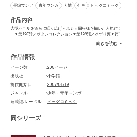
長編マンガ
青年マンガ
人情
仕事
ビッグコミック
作品内容
大型ホテルを舞台に繰り広げられる人間模様を描いた人気作！
▼第197話／ボタンコレクション▼第198話／ゆずり葉▼第1
99話／ALWAYS▼第200話／The 20th Anniversary▼第201話／
二十五年目の受験▼第202話／グラデュエーション▼第203話
／イン＆アウト▼第204話／パーソナルマネージャー▼第205
作品情報
話／旬の味 ●登場人物／赤川一平（プラトン・フロントマ
ン）、東堂克生（プラトン・マネージャー）、松田利春（プラ
ページ数
205ページ
トン・フロントマン）、倉田裕美（プラトン・フロント係）
●あらすじ／客からコートのクリーニングを頼まれた赤川。は
出版社
小学館
じめに点検したときにボタンがひとつ取れていることに気づく
提供開始日
2007/01/19
のだが、大至急と言われていたためそのままクリーニングして
しまう。しかし、仕上がったコートを受け取った客は、「ボタ
ジャンル
少年・青年マンガ
ンをなくしたのはホテル側のミスだ！」と怒りだす!!（第197
連載誌/レーベル
ビッグコミック
話）▼創立20周年を迎えたプラトン。その記念パーティーで挨
拶をするプラトンの常連客・花岡は、プラトンの功労者に渡す
ための大きな花束を用意するが、誰に渡すのか、スタッフには
同シリーズ
教えてくれない…（第200話）。●その他の登場キャラクター
／プラトン・ベテラン・ドアマン・平野（第198話）、プラト
ン契約医師・神保（第198話）、プラトン・オーナー秘書・佐