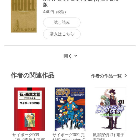
版
440
円（税込）
試し読み
購入はこちら
作者の関連作品
作者の作品一覧
サイボーグ009
サイボーグ009 完
風都探偵 (1) 電子
【石ノ森章太郎デ
結編 conclusion G
書籍版