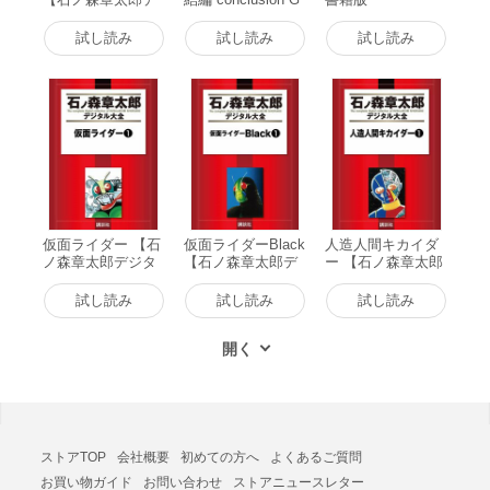
ジタル大全】 (1)
OD’S WAR (1) 電
電子書籍版
子書籍版
試し読み
試し読み
試し読み
仮面ライダー 【石
仮面ライダーBlack
人造人間キカイダ
ノ森章太郎デジタ
【石ノ森章太郎デ
ー 【石ノ森章太郎
ル大全】 (1) 電子
ジタル大全】 (1)
デジタル大全】 (1)
書籍版
電子書籍版
電子書籍版
試し読み
試し読み
試し読み
ストアTOP
会社概要
初めての方へ
よくあるご質問
お買い物ガイド
お問い合わせ
ストアニュースレター