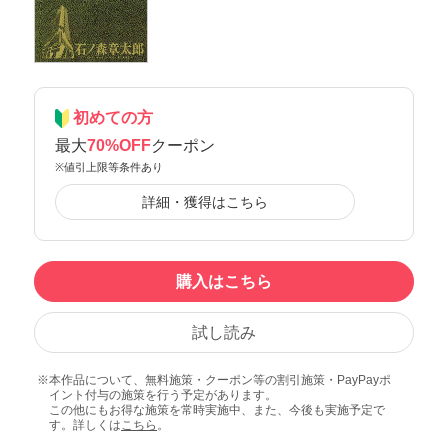
初めての方
最大
70%OFF
クーポン
※値引上限等条件あり
詳細・獲得はこちら
購入はこちら
試し読み
本作品について、無料施策・クーポン等の割引施策・PayPayポ
イント付与の施策を行う予定があります。
この他にもお得な施策を常時実施中、また、今後も実施予定で
す。詳しくは
こちら
。