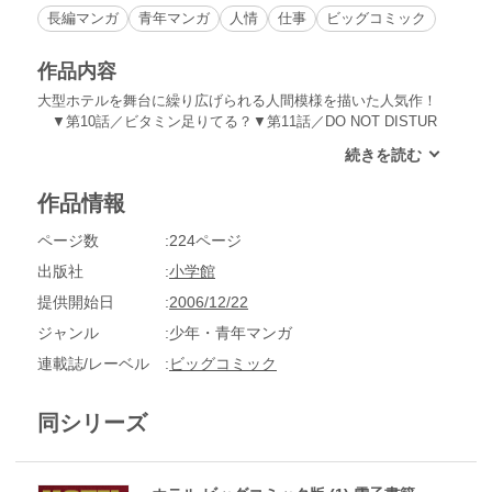
長編マンガ
青年マンガ
人情
仕事
ビッグコミック
作品内容
大型ホテルを舞台に繰り広げられる人間模様を描いた人気作！
▼第10話／ビタミン足りてる？▼第11話／DO NOT DISTUR
B▼第12話／御点前▼第13話／微熱ホテル▼第14話／祈る人▼
第15話／ハート・ブレーク・ホテル▼第16話／プラトン・サ
ービスマニュアル▼第17話／予約▼第18話／FLY ●登場人物
作品情報
／東堂克生（プラトン・マネージャー）、松田利春（プラト
ン・フロントマン）、山崎（プラトン・ベテラン・スタッ
ページ数
224ページ
フ）、赤川一平（プラトン新入社員） ●あらすじ／３年前か
ら別居している東堂の妻・弘子がプラトンに現れた。今後のこ
出版社
小学館
とを話し合うために、現在使われていないフロアーに向かうの
提供開始日
2006/12/22
だが、ふたりはそこのエレベーターの中に閉じこめられてしま
う！（第11話）▼実習１日目の新入社員・赤川一平。はりきっ
ジャンル
少年・青年マンガ
てベルボーイの仕事に付くのだが、初めて運んだ客の荷物が消
連載誌/レーベル
ビッグコミック
えてしまって…（第16話）。●その他の登場キャラクター／東
堂の妻・東堂弘子（第11話）、プラトン・バーテンダー・竹田
（第12話）、プラトン契約医師・神保（第15話）
同シリーズ