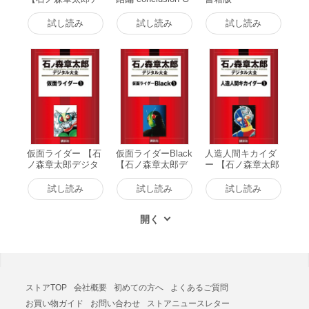
ジタル大全】 (1)
OD’S WAR (1) 電
電子書籍版
子書籍版
試し読み
試し読み
試し読み
仮面ライダー 【石
仮面ライダーBlack
人造人間キカイダ
ノ森章太郎デジタ
【石ノ森章太郎デ
ー 【石ノ森章太郎
ル大全】 (1) 電子
ジタル大全】 (1)
デジタル大全】 (1)
書籍版
電子書籍版
電子書籍版
試し読み
試し読み
試し読み
ストアTOP
会社概要
初めての方へ
よくあるご質問
お買い物ガイド
お問い合わせ
ストアニュースレター