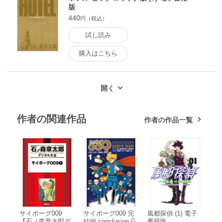
版
440
円（税込）
試し読み
購入はこちら
作者の関連作品
作者の作品一覧
サイボーグ009
サイボーグ009 完
風都探偵 (1) 電子
【石ノ森章太郎デ
結編 conclusion G
書籍版