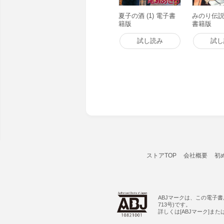
夏子の酒 (1) 電子書
みのり伝説 
籍版
書籍版
試し読み
試し
ストアTOP
会社概要
初
ABJマークは、この電子
713号)です。
詳しくは[ABJマーク]ま