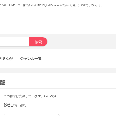
あり、LINEヤフー株式会社がLINE Digital Frontier株式会社と協力して運営しています。
料まんが
ジャンル一覧
籍版
この作品は完結しています。(全12巻)
660
円（税込）