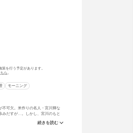
の施策を行う予定があります。
こちら
。
理
モーニング
が不可欠。米作りの名人・宮川輝な
歩みだすが…。しかし、宮川のもと
中散布など、さまざまな問題に直面