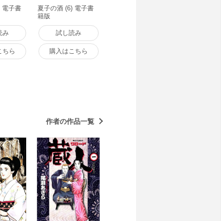
) 電子書
夏子の酒 (6) 電子書
籍版
読み
試し読み
こちら
購入はこちら
作者の作品一覧