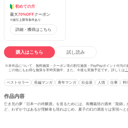
初めての方
最大
70%OFF
クーポン
※値引上限等条件あり
詳細・獲得はこちら
購入はこちら
試し読み
本作品について、無料施策・クーポン等の割引施策・PayPayポイント付与
この他にもお得な施策を常時実施中、また、今後も実施予定です。詳しくは
ベストセラー
長編マンガ
青年マンガ
社会派
人情
仕事
料
作品内容
亡き兄の夢「日本一の吟醸酒」を造るためには、有機栽培の酒米「龍錦」
ど、わずかではあるが理解者も現れはじめ、夏子の幻の酒造りは実現へと
でやっと龍錦の田植えまでこぎつけた夏子は、農薬や化学肥料、農薬の空
するのだった。