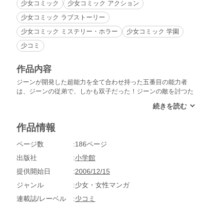
少女コミック
少女コミック アクション
少女コミック ラブストーリー
少女コミック ミステリー・ホラー
少女コミック 学園
少コミ
作品内容
ジーンが開発した超能力を全て合わせ持った五番目の能力者
は、ジーンの従弟で、しかも双子だった！ジーンの敵を討つた
めに、彼らは流水と流風に襲いかかった。圧倒的な能力の差と
彼らのチームワークの前では、流風たちの能力は通用しない。
流風たちは逃げきれるのか!?
作品情報
ページ数
186ページ
出版社
小学館
提供開始日
2006/12/15
ジャンル
少女・女性マンガ
連載誌/レーベル
少コミ