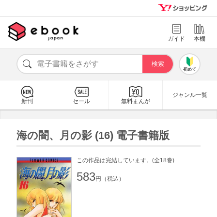
ガイド
本棚
初めて
ジャンル一覧
新刊
セール
無料まんが
海の闇、月の影 (16) 電子書籍版
この作品は完結しています。(全18巻)
583
円（税込）