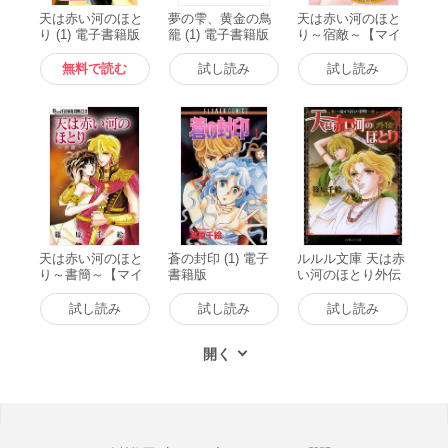
天は赤い河のほと
夢の雫、黄金の鳥
天は赤い河のほと
り (1) 電子書籍版
籠 (1) 電子書籍版
り～宿敵～【マイ
クロ】 電子書籍版
無料で読む
試し読み
試し読み
天は赤い河のほと
蒼の封印 (1) 電子
ルルル文庫 天は赤
り～書簡～【マイ
書籍版
い河のほとり外伝
クロ】 電子書籍版
～魔が時代の黎明
～(イラスト完全
試し読み
試し読み
試し読み
版) 電子書籍版