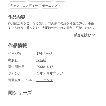
ギャグ・コメディー
モーニング
作品内容
芥川龍之介をこよなく愛し、竹久夢二の絵を部屋に飾り、番茶
よりもほうじ茶を好む、大正時代かぶれの青年・平徹（たいら
てつ）。彼と、笑顔が素敵な由貴ちゃんら下宿先の住人たち
の、ごく普通で、どこか普通じゃない日常を描く、山田芳裕デ
ビュー作！
作品情報
ページ数
176ページ
出版社
講談社
提供開始日
2006/11/17
ジャンル
少年・青年マンガ
連載誌/レーベル
モーニング
同シリーズ