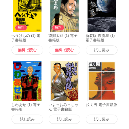
無料
無料
へうげもの (1) 電
望郷太郎 (1) 電子
新装版 度胸星 (1)
子書籍版
書籍版
電子書籍版
無料で読む
無料で読む
試し読み
しわあせ (1) 電子
いよっおみっちゃ
泣く男 電子書籍版
書籍版
ん 電子書籍版
試し読み
試し読み
試し読み