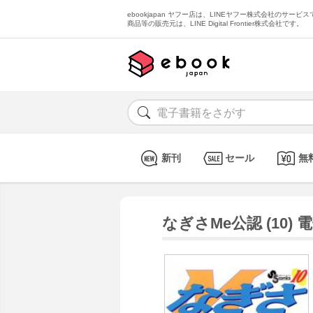
ebookjapan ヤフー店は、LINEヤフー株式会社のサービスで
商品等の販売元は、LINE Digital Frontier株式会社です。
新刊
セール
無
なぎさMe公認 (10)