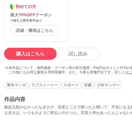
初めての方
最大
70%OFF
クーポン
※値引上限等条件あり
詳細・獲得はこちら
購入はこちら
試し読み
本作品について、無料施策・クーポン等の割引施策・PayPayポイント付与
この他にもお得な施策を常時実施中、また、今後も実施予定です。詳しくは
青年マンガ
ラブストーリー
スポーツ
学園
少年サンデー
作品内容
最近元気のなかったなぎさが、宮里と二人で帰ったと聞いて、不安になる
なぎさは、いつものように明るいのだった。宮里と何かあったんじゃない
と、雅斗の種目転向の不安を気遣って、明るく振る舞うなぎさ。二人の気
雅斗がコーチ命令で練習を休んでいると、宮里リエと出会う。なぎさはそ