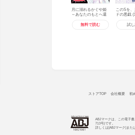
月に溺れるかぐや姫
このSを、
～あなたのもとへ還
ドの悪戯 (
る前に～ (1) 電子書
籍版
籍版
無料で読む
試し
ストアTOP
会社概要
初
ABJマークは、この電子
713号)です。
詳しくは[ABJマーク]ま