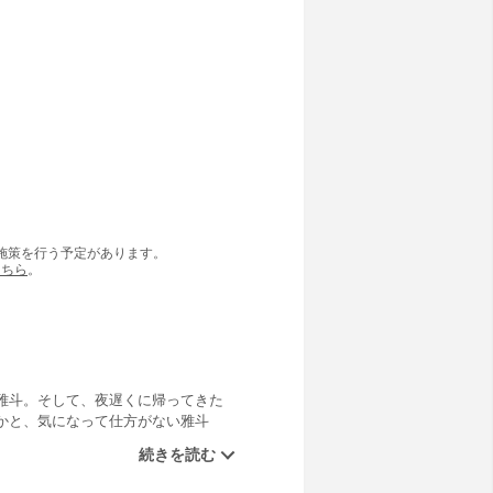
の施策を行う予定があります。
こちら
。
雅斗。そして、夜遅くに帰ってきた
かと、気になって仕方がない雅斗
持ちはすれ違い始める…。ある日、
の現場を目撃して…。