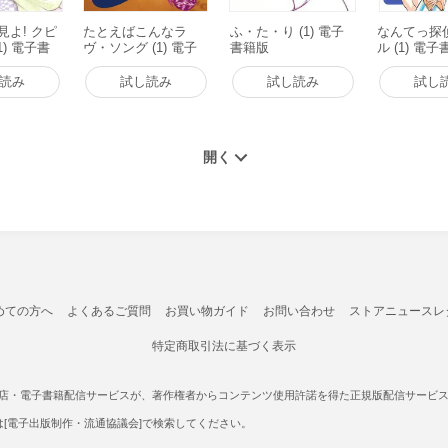
見よ! クピ
たとえばこんなラ
ふ・た・り (1) 電子
なんてっ探
1) 電子書
ヴ・ソング (1) 電子
書籍版
ル (1) 電
書籍版
読み
試し読み
試し読み
試し
めての方へ
よくあるご質問
お買い物ガイド
お問い合わせ
ストアニュースレ
特定商取引法に基づく表示
書店・電子書籍配信サービスが、著作権者からコンテンツ使用許諾を得た正規版配信サービスであ
たは[電子出版制作・流通協議会]で検索してください。