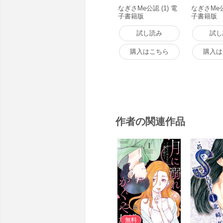
なぎさMe公認 (1) 電
なぎさMe公
子書籍版
子書籍版
試し読み
試し
購入はこちら
購入は
作者の関連作品
無料