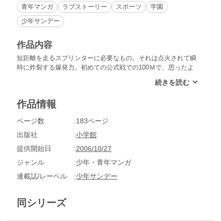
青年マンガ
ラブストーリー
スポーツ
学園
少年サンデー
作品内容
短距離を走るスプリンターに必要なもの。それは点火されて瞬
時に炸裂する爆発力。初めての公式戦での100Ｍで、思ったよ
りタイムが伸び悩む雅斗。なぎさとインターハイへ行く約束を
し、気合十分に挑んだ結果はなんと予選落ちだった…。「スプ
リンターの爆発力はない」と言われ、落ち込む雅斗は、気持ち
作品情報
を秋の新人戦に向ける。だが、翌日の予選プログラムに、雅斗
のエントリーが――!?
ページ数
183ページ
出版社
小学館
提供開始日
2006/10/27
ジャンル
少年・青年マンガ
連載誌/レーベル
少年サンデー
同シリーズ