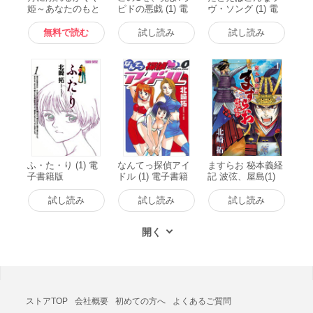
姫～あなたのもと
ピドの悪戯 (1) 電
ヴ・ソング (1) 電
へ還る前に～ (1)
子書籍版
子書籍版
電子書籍版
無料で読む
試し読み
試し読み
ふ・た・り (1) 電
なんてっ探偵アイ
ますらお 秘本義経
子書籍版
ドル (1) 電子書籍
記 波弦、屋島(1)
版
電子書籍版
試し読み
試し読み
試し読み
ストアTOP
会社概要
初めての方へ
よくあるご質問