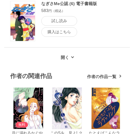
なぎさMe公認 (6) 電子書籍版
583
円（税込）
試し読み
購入はこちら
作者の関連作品
作者の作品一覧
無料
月に溺れるかぐや
このSを、見よ! ク
たとえばこんなラ