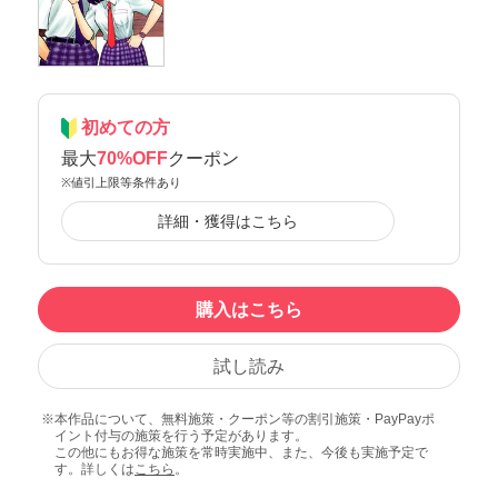
初めての方
最大
70%OFF
クーポン
※値引上限等条件あり
詳細・獲得はこちら
購入はこちら
試し読み
本作品について、無料施策・クーポン等の割引施策・PayPayポ
イント付与の施策を行う予定があります。
この他にもお得な施策を常時実施中、また、今後も実施予定で
す。詳しくは
こちら
。