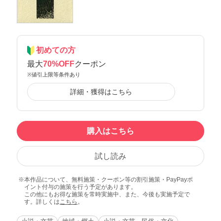
初めての方
最大
70%OFF
クーポン
※値引上限等条件あり
詳細・獲得はこちら
購入はこちら
試し読み
本作品について、無料施策・クーポン等の割引施策・PayPayポ
イント付与の施策を行う予定があります。
この他にもお得な施策を常時実施中、また、今後も実施予定で
す。詳しくは
こちら
。