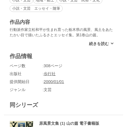
小説・文芸
地域・郷土
小説・文芸 民俗・文化
小説・文芸 エッセイ・随筆
作品内容
行動派作家立松和平が生まれ育った栃木県の風景、風土をあた
たかい目で描いたふるさとエッセイ集。第1巻山の篇。
作品情報
ページ数
308ページ
出版社
歩行社
提供開始日
2000/01/01
ジャンル
文芸
同シリーズ
原風景文集 (1) 山の篇 電子書籍版