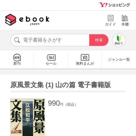
ガイド
本棚
初めて
ジャンル一覧
新刊
セール
無料まんが
原風景文集 (1) 山の篇 電子書籍版
990
円（税込）