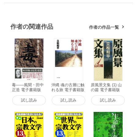
作者の関連作品
作者の作品一覧
毒――風聞・田中
沖縄 魂の古層に触
原風景文集 (1) 山
正造 電子書籍版
れる旅 電子書籍版
の篇 電子書籍版
試し読み
試し読み
試し読み