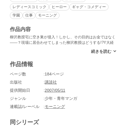
レディースコミック
ヒーロー
ギャグ・コメディー
学園
仕事
モーニング
作品内容
柳沢教授宅に空き巣が侵入！しかし、その目的はお金ではなく
――？現場に居合わせてしまった柳沢教授はどうする!?Y大経
済学部教授、柳沢良則。道路は右端を歩き、横断歩道以外で道
を渡らない。安くてうまい“あじの開き”のためなら、足を棒に
しても歩きつづける。本書は、道路交通法を遵守し、自由経済
作品情報
の法則に忠実な学者の、克明で愉快な記録である。
ページ数
184ページ
出版社
講談社
提供開始日
2007/05/11
ジャンル
少年・青年マンガ
連載誌/レーベル
モーニング
同シリーズ