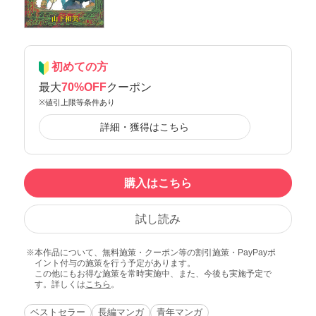
初めての方
最大
70%OFF
クーポン
※値引上限等条件あり
詳細・獲得はこちら
購入はこちら
試し読み
本作品について、無料施策・クーポン等の割引施策・PayPayポ
イント付与の施策を行う予定があります。
この他にもお得な施策を常時実施中、また、今後も実施予定で
す。詳しくは
こちら
。
ベストセラー
長編マンガ
青年マンガ