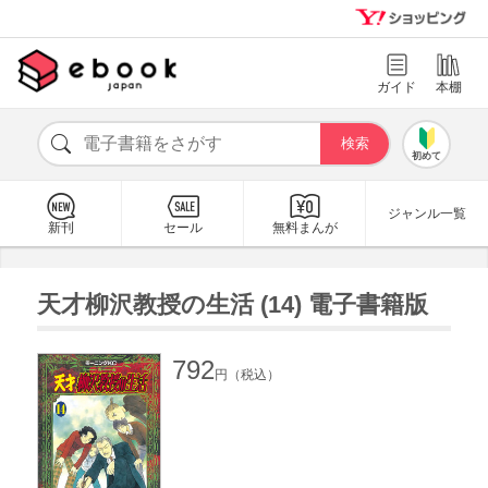
ガイド
本棚
初めて
ジャンル一覧
新刊
セール
無料まんが
天才柳沢教授の生活 (14) 電子書籍版
792
円（税込）