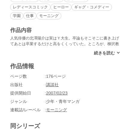
レディースコミック
ヒーロー
ギャグ・コメディー
学園
仕事
モーニング
作品内容
人気俳優の北澤陽介は実はＹ大生。卒論もそこそこに書き上げ
てあとは卒業するだけと高をくくっていた。ところが、柳沢教
授は彼のでき損ないの卒論を見事に突っぱねたのだ。「大学と
いうものを誤解している」と告げられた北澤は結局留年。一年
後、新たな卒論を持って柳沢教授のもとへ向かうが!?本書は、
作品情報
Ｙ大経済学部教授柳沢良則の克明で愉快な記録である。
ページ数
176ページ
出版社
講談社
提供開始日
2007/02/23
ジャンル
少年・青年マンガ
連載誌/レーベル
モーニング
同シリーズ