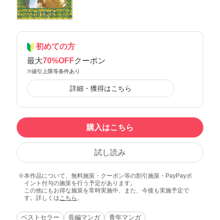
初めての方
最大
70%OFF
クーポン
※値引上限等条件あり
詳細・獲得はこちら
購入はこちら
試し読み
本作品について、無料施策・クーポン等の割引施策・PayPayポ
イント付与の施策を行う予定があります。
この他にもお得な施策を常時実施中、また、今後も実施予定で
す。詳しくは
こちら
。
ベストセラー
長編マンガ
青年マンガ