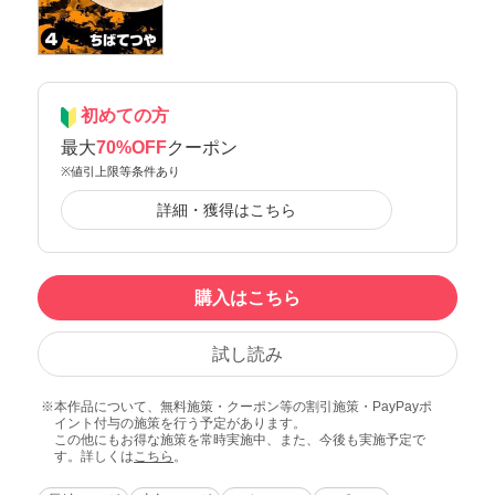
初めての方
最大
70%OFF
クーポン
※値引上限等条件あり
詳細・獲得はこちら
購入はこちら
試し読み
本作品について、無料施策・クーポン等の割引施策・PayPayポ
イント付与の施策を行う予定があります。
この他にもお得な施策を常時実施中、また、今後も実施予定で
す。詳しくは
こちら
。