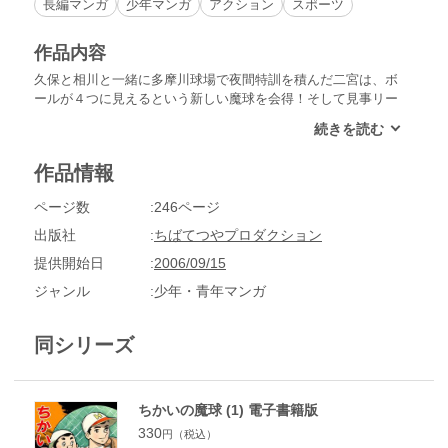
長編マンガ
少年マンガ
アクション
スポーツ
作品内容
久保と相川と一緒に多摩川球場で夜間特訓を積んだ二宮は、ボ
ールが４つに見えるという新しい魔球を会得！そして見事リー
グ優勝を果たした巨人は、日本シリーズに挑む！第一戦、肩に
爆弾を抱えたままの二宮は途中から登板するも、試合は６対０
と大敗。しかしその後３勝してあと一つ勝てば優勝という試合
作品情報
の正念場で二宮は登板を命じられる。はたして伝家の宝刀の新
魔球は放たれるのか――!?
ページ数
246ページ
出版社
ちばてつやプロダクション
提供開始日
2006/09/15
ジャンル
少年・青年マンガ
同シリーズ
ちかいの魔球 (1) 電子書籍版
330
円（税込）