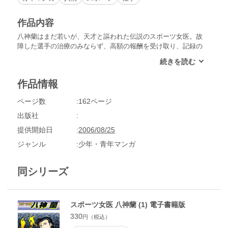
作品内容
八神蘭はまだ若いが、天才と謳われた伝説のスポーツ女医。故
障した選手の治療のみならず、高額の報酬を受け取り、記録の
ため、勝利のためにメスをふるったと噂されている。今は引退
し喫茶店を開いている蘭だが、経営する店に女子マラソンの森
川京子が訪ねてきた！もう一度走れるようになりたいという森
作品情報
川。どうする蘭!?
ページ数
162ページ
出版社
提供開始日
2006/08/25
ジャンル
少年・青年マンガ
同シリーズ
スポーツ女医 八神蘭 (1) 電子書籍版
330
円（税込）