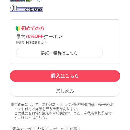
初めての方
最大
70%OFF
クーポン
※値引上限等条件あり
詳細・獲得はこちら
購入はこちら
試し読み
本作品について、無料施策・クーポン等の割引施策・PayPayポ
イント付与の施策を行う予定があります。
この他にもお得な施策を常時実施中、また、今後も実施予定で
す。詳しくは
こちら
。
青年マンガ
人情
スポーツ
仕事