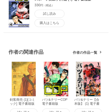
330
円（税込）
試し読み
購入はこちら
作者の関連作品
作者の作品一覧
剣客商売 (1)[コミ
バツ&テリーCOP
バツ&テリー【合
ック] 電子書籍版
電子書籍版
本版】 (1) 電子書
籍版