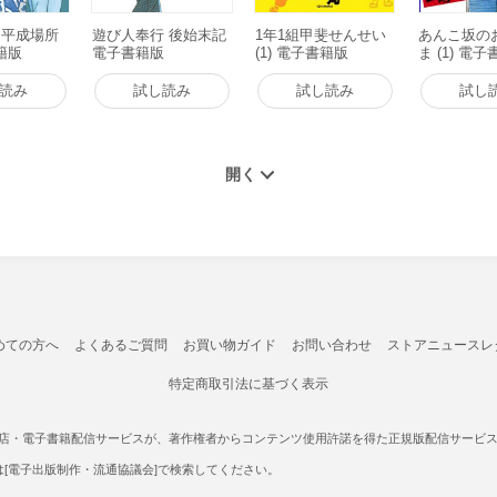
ん平成場所
遊び人奉行 後始末記
1年1組甲斐せんせい
あんこ坂の
書籍版
電子書籍版
(1) 電子書籍版
ま (1) 電
読み
試し読み
試し読み
試し
めての方へ
よくあるご質問
お買い物ガイド
お問い合わせ
ストアニュースレ
特定商取引法に基づく表示
書店・電子書籍配信サービスが、著作権者からコンテンツ使用許諾を得た正規版配信サービスであ
たは[電子出版制作・流通協議会]で検索してください。