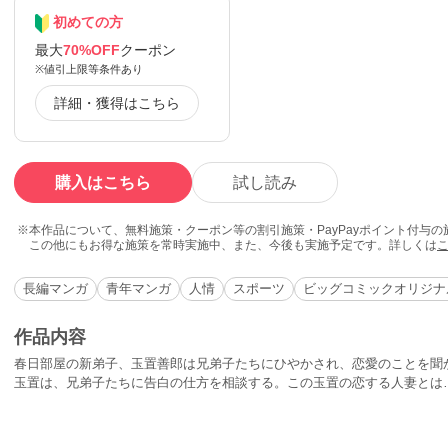
初めての方
最大
70%OFF
クーポン
※値引上限等条件あり
詳細・獲得はこちら
購入はこちら
試し読み
本作品について、無料施策・クーポン等の割引施策・PayPayポイント付与
この他にもお得な施策を常時実施中、また、今後も実施予定です。詳しくは
長編マンガ
青年マンガ
人情
スポーツ
ビッグコミックオリジナ
作品内容
春日部屋の新弟子、玉置善郎は兄弟子たちにひやかされ、恋愛のことを聞
玉置は、兄弟子たちに告白の仕方を相談する。この玉置の恋する人妻とは
波にも苦手な人がいた。それは、対戦成績９戦９敗の滝登関である。その
績を残していた柳貴政が、入門したいと春日部屋におしかけてきた。大の
士たちは柳の稽古に、体の大きい咸臨丸をつける。果たして入門は許され