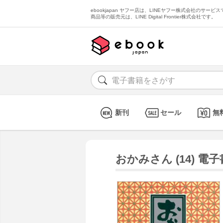
ebookjapan ヤフー店は、LINEヤフー株式会社のサービスで
商品等の販売元は、LINE Digital Frontier株式会社です。
新刊
セール
無
おかみさん (14) 電