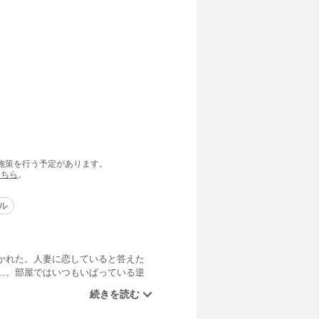
の施策を行う予定があります。
こちら
。
ル
かれた。人妻に恋していると答えた
…。部屋ではいつもいばっている逆
理由とは？高校柔道ではかなりの成
相撲好きだが、身体は小さい柳。力
るのか？