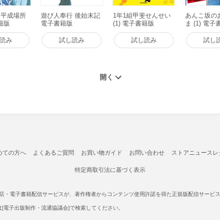
ん平成場所
遊び人奉行 後始末記
1年1組甲斐せんせい
あんこ坂の
書籍版
電子書籍版
(1) 電子書籍版
ま (1) 電
読み
試し読み
試し読み
試し
めての方へ
よくあるご質問
お買い物ガイド
お問い合わせ
ストアニュースレ
特定商取引法に基づく表示
書店・電子書籍配信サービスが、著作権者からコンテンツ使用許諾を得た正規版配信サービスであ
たは[電子出版制作・流通協議会]で検索してください。