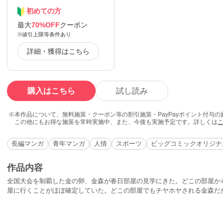
初めての方
最大
70%OFF
クーポン
※値引上限等条件あり
詳細・獲得はこちら
購入はこちら
試し読み
本作品について、無料施策・クーポン等の割引施策・PayPayポイント付与
この他にもお得な施策を常時実施中、また、今後も実施予定です。詳しくは
長編マンガ
青年マンガ
人情
スポーツ
ビッグコミックオリジナ
作品内容
全国大会を制覇した金の卵、金森が春日部屋の見学にきた。どこの部屋か
屋に行くことがほぼ確定していた。どこの部屋でもチヤホヤされる金森だ
ゃらを使われない。倉品部屋入りが決まっていた金森が、突然「春日部屋
の心を射止めたのは、どうやらはつ子らしいのだが…。関取になった初音
かった仲間たちと、以前のように付き合えなくなったからだ。そんな彼に