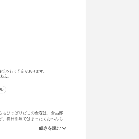
の施策を行う予定があります。
こちら
。
ル
らもひっぱりだこの金森は、倉品部
が、春日部屋ではまったくおべんち
に入門したい！」といいだした。彼
は最近元気がない。幕下時代に親し
臼井は…。