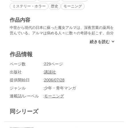
ミステリー・ホラー
歴史
モーニング
作品内容
中世から現代の日本に蘇った魔女アルマは、深夜営業の薬局を
営んでいる。アルマは病める人々に数々の奇跡を起こす。自分
は厚生省の人間だと言う男は、アルマが薬剤師免許を持ってな
い事を理由に、脅しにかかった。鈴木と名乗るその男は、実は
製薬会社の研究員で、ライバルが自分の出世の妨げになると考
作品情報
え、毒殺しようとアルマに近づいて来たのだった。誰にも見破
られないような毒薬を要求してきた男は、自分でその薬を飲む
ページ数
229ページ
はめになり、自分が勤めていた会社に実験動物として送られ
た。
出版社
講談社
提供開始日
2006/07/28
ジャンル
少年・青年マンガ
連載誌/レーベル
モーニング
同シリーズ