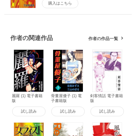
購入はこちら
作者の関連作品
作者の作品一覧
麗羅 (1) 電子書籍
骨董屋優子 (1) 電
剣客情話 電子書籍
版
子書籍版
版
試し読み
試し読み
試し読み