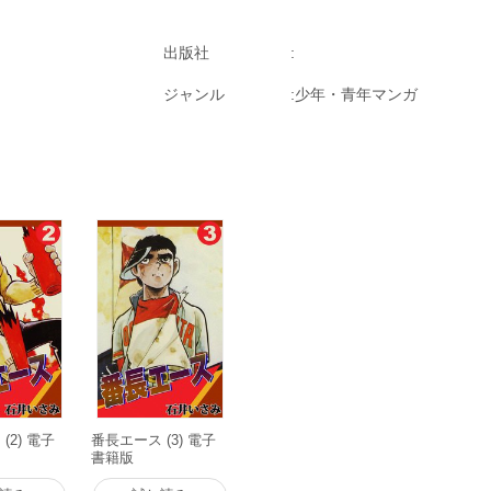
出版社
ジャンル
少年・青年マンガ
(2) 電子
番長エース (3) 電子
書籍版