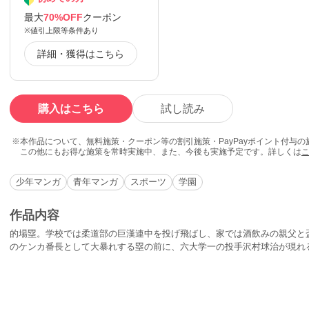
最大
70%OFF
クーポン
※値引上限等条件あり
詳細・獲得はこちら
購入はこちら
試し読み
本作品について、無料施策・クーポン等の割引施策・PayPayポイント付与
この他にもお得な施策を常時実施中、また、今後も実施予定です。詳しくは
少年マンガ
青年マンガ
スポーツ
学園
作品内容
的場塁。学校では柔道部の巨漢連中を投げ飛ばし、家では酒飲みの親父と
のケンカ番長として大暴れする塁の前に、六大学一の投手沢村球治が現れ
と見込んだ沢村は、それを光り輝かせるべく執拗に野球部入りを勧める。
い悲しい秘密が隠されていた…！