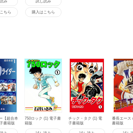
読み
試し読み
こちら
購入はこちら
ダー【超合本
750ロック (1) 電子書
チック・タク (1) 電
番長エース (
 電子書籍版
籍版
子書籍版
書籍版