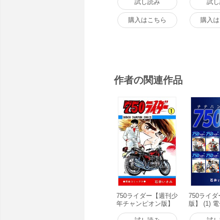
試し読み
試し
購入はこちら
購入は
作者の関連作品
750ライダー【週刊少
750ライ
年チャンピオン版】
版】 (1)
(1) 電子書籍版