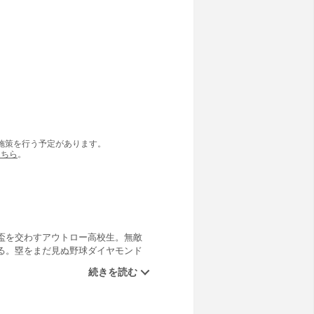
の施策を行う予定があります。
こちら
。
盃を交わすアウトロー高校生。無敵
る。塁をまだ見ぬ野球ダイヤモンド
しかし、塁の左腕には誰にもいえな