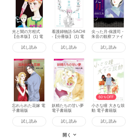
光と闇の方程式
看護婦物語-SACHI
尖った月-保護司・
【合本版】 (1) 電
-【分冊版】 (1) 電
朱音の観察ファイ
子書籍版
子書籍版
ル- (1) 電子書籍版
試し読み
試し読み
試し読み
60％OFF
忘れられた花嫁 電
妖精たちの甘い夢
小さな瞳 大きな鼓
子書籍版
電子書籍版
動 電子書籍版
試し読み
試し読み
試し読み