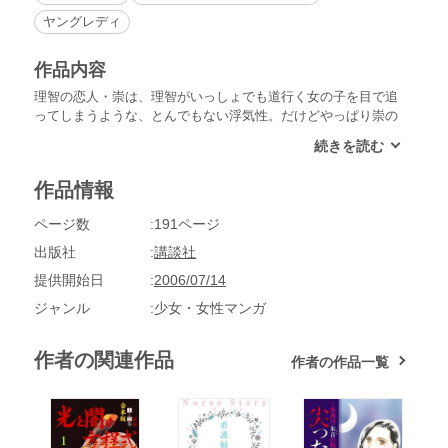
ヤングレディ
作品内容
理智の恋人・崇は、理智がいっしょでも道行く女の子を目で追
ってしまうような、とんでもない浮気性。だけどやっぱり崇の
ことが大好きだし、崇も私が１番好きに決まってる！理智はそ
う信じていたのだが、バイト先の美人の先輩・新村を褒める崇
が気に入らない。おまけに理智は２人がいっしょにいるところ
作品情報
を目撃してしまい…。崇のこと、どこまで信じていいの!?
ページ数
191ページ
出版社
講談社
提供開始日
2006/07/14
ジャンル
少女・女性マンガ
作者の関連作品
作者の作品一覧