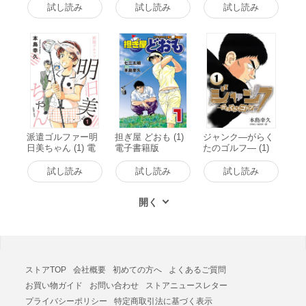
試し読み
試し読み
試し読み
派遣ゴルファー明
担ぎ屋 どおも (1)
ジャンク―がらく
日美ちゃん (1) 電
電子書籍版
たのゴルフ― (1)
子書籍版
電子書籍版
試し読み
試し読み
試し読み
ストアTOP
会社概要
初めての方へ
よくあるご質問
お買い物ガイド
お問い合わせ
ストアニュースレター
プライバシーポリシー
特定商取引法に基づく表示