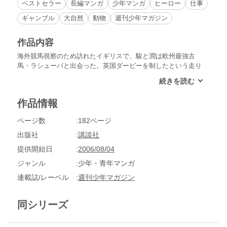
ベストセラー
長編マンガ
少年マンガ
ヒーロー
仕事
ギャンブル
大自然
動物
週刊少年マガジン
作品内容
海外競馬視察のため訪れたイギリスで、駿と潤は欧州最強古
馬・ラシューバと出会った。英国ダービーを制したという走り
はまさに王者の風格。その実力を目の当たりにした駿たちは愕
然としてしまう。凱旋門賞制覇を成し遂げるにはあまりにも大
きな壁。不安を胸に抱え、彼らは次なる訪問地、フランス・ド
作品情報
ーヴィル競馬場へと向かった！
ページ数
182ページ
出版社
講談社
提供開始日
2006/08/04
ジャンル
少年・青年マンガ
連載誌/レーベル
週刊少年マガジン
同シリーズ