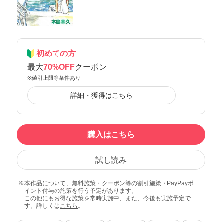
初めての方
最大
70%OFF
クーポン
※値引上限等条件あり
詳細・獲得はこちら
購入はこちら
試し読み
本作品について、無料施策・クーポン等の割引施策・PayPayポ
イント付与の施策を行う予定があります。
この他にもお得な施策を常時実施中、また、今後も実施予定で
す。詳しくは
こちら
。