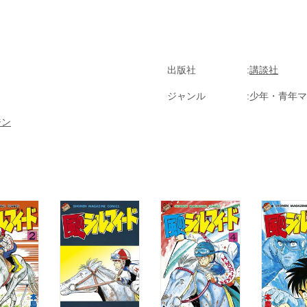
の馬か!?
出版社
講談社
ジャンル
少年・青年マ
ジン