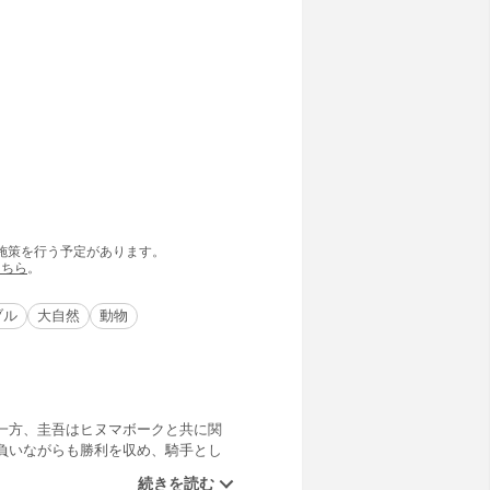
の施策を行う予定があります。
こちら
。
ブル
大自然
動物
一方、圭吾はヒヌマボークと共に関
負いながらも勝利を収め、騎手とし
の栄冠を手にするのは、果たしてど