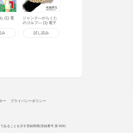
 (1) 電
ジャンク―がらくた
のゴルフ― (1) 電子
書籍版
読み
試し読み
ター
プライバシーポリシー
ることを示す登録商標(登録番号 第 6091