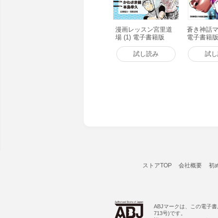
漫画レッスン宮里道
蒼き神話マル
場 (1) 電子書籍版
電子書籍
試し読み
試し
ストアTOP
会社概要
初
ABJマークは、この電子
713号)です。