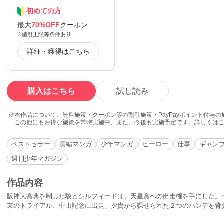
初めての方
最大
70%OFF
クーポン
※値引上限等条件あり
詳細・獲得はこちら
購入はこちら
試し読み
本作品について、無料施策・クーポン等の割引施策・PayPayポイント付与
この他にもお得な施策を常時実施中、また、今後も実施予定です。詳しくは
ベストセラー
長編マンガ
少年マンガ
ヒーロー
仕事
ギャン
週刊少年マガジン
作品内容
阪神大賞典を制した駿とシルフィードは、天皇賞への出走権を手にした。
東のトライアル、中山記念に出走。夕貴から課せられた２つのハンデを背
て大きく成長した。役者は揃った。過酷な長距離レースを制し、最強古馬