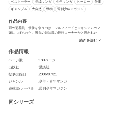
ベストセラー
長編マンガ
少年マンガ
ヒーロー
仕事
ギャンブル
大自然
動物
週刊少年マガジン
作品内容
雨の菊花賞、優勝を争うのは、シルフィードとマキシマムの２
頭にしぼられた。勝負の鍵は魔の最終コーナーかと思われた
が、泥に足をとられ易いという弱点を抱えたシルフィードのラ
ストスパートに賭けた駿は、コースの荒れていない大外から勝
負を挑む。最後の直線はダービーを彷彿とさせるデッドヒー
作品情報
ト。勝負の行方は…!?
ページ数
180ページ
出版社
講談社
提供開始日
2006/07/21
ジャンル
少年・青年マンガ
連載誌/レーベル
週刊少年マガジン
同シリーズ