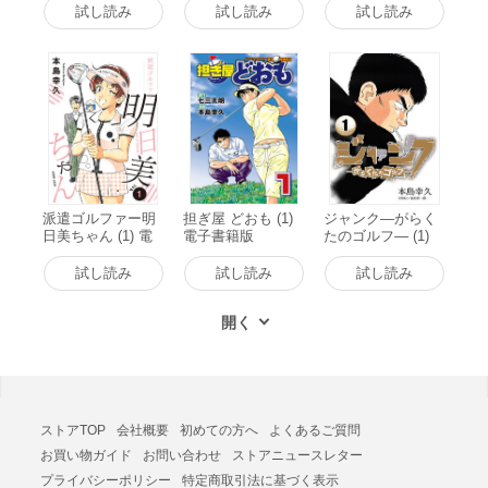
試し読み
試し読み
試し読み
派遣ゴルファー明
担ぎ屋 どおも (1)
ジャンク―がらく
日美ちゃん (1) 電
電子書籍版
たのゴルフ― (1)
子書籍版
電子書籍版
試し読み
試し読み
試し読み
ストアTOP
会社概要
初めての方へ
よくあるご質問
お買い物ガイド
お問い合わせ
ストアニュースレター
プライバシーポリシー
特定商取引法に基づく表示