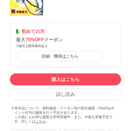
初めての方
最大
70%OFF
クーポン
※値引上限等条件あり
詳細・獲得はこちら
購入はこちら
試し読み
本作品について、無料施策・クーポン等の割引施策・PayPayポ
イント付与の施策を行う予定があります。
この他にもお得な施策を常時実施中、また、今後も実施予定で
す。詳しくは
こちら
。