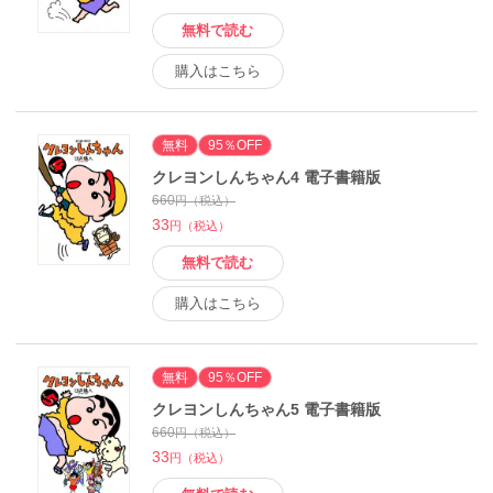
無料で読む
購入はこちら
無料
95％OFF
クレヨンしんちゃん4 電子書籍版
660
円（税込）
33
円（税込）
無料で読む
購入はこちら
無料
95％OFF
クレヨンしんちゃん5 電子書籍版
660
円（税込）
33
円（税込）