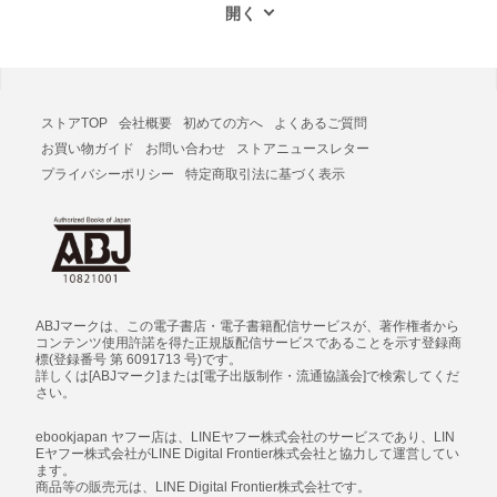
ストアTOP
会社概要
初めての方へ
よくあるご質問
お買い物ガイド
お問い合わせ
ストアニュースレター
プライバシーポリシー
特定商取引法に基づく表示
ABJマークは、この電子書店・電子書籍配信サービスが、著作権者から
コンテンツ使用許諾を得た正規版配信サービスであることを示す登録商
標(登録番号 第 6091713 号)です。
詳しくは[ABJマーク]または[電子出版制作・流通協議会]で検索してくだ
さい。
ebookjapan ヤフー店は、LINEヤフー株式会社のサービスであり、LIN
Eヤフー株式会社がLINE Digital Frontier株式会社と協力して運営してい
ます。
商品等の販売元は、LINE Digital Frontier株式会社です。