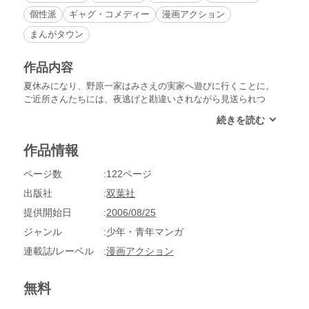
個性派
ギャグ・コメディー
漫画アクション
まんがタウン
作品内容
夏休みになり、野原一家はみさえの実家へ遊びに行くことに。
ご近所さんたちには、夜逃げと勘違いされながら見送られつ
つ、いざ出発!!と、そこへなぜかヒロシの父ちゃん・銀の介が
現われ、気がつけば一緒に飛行機の中…!?みさえの両親も巻き
込んで、お騒がせ一家の爆笑珍道中、はじまりはじまり～。
作品情報
ページ数
122ページ
出版社
双葉社
提供開始日
2006/08/25
ジャンル
少年・青年マンガ
連載誌/レーベル
漫画アクション
無料