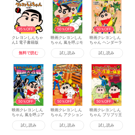
無料
95％OFF
50％OFF
50％OFF
クレヨンしんちゃ
映画クレヨンしん
映画クレヨンしん
ん1 電子書籍版
ちゃん 嵐を呼ぶモ
ちゃん ヘンダーラ
ーレツ! オトナ帝
ンドの大冒険 電子
国の逆襲 電子書籍
書籍版
無料で読む
試し読み
試し読み
版
50％OFF
50％OFF
50％OFF
映画クレヨンしん
映画クレヨンしん
映画クレヨンしん
ちゃん 嵐を呼ぶア
ちゃん アクション
ちゃん ブリブリ王
ッパレ!戦国大合戦
仮面VSハイグレ魔
国の秘宝 電子書籍
電子書籍版
王 電子書籍版
版
試し読み
試し読み
試し読み