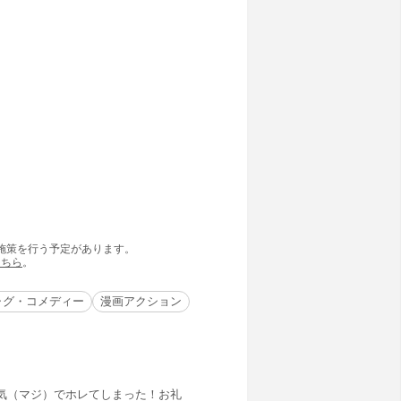
の施策を行う予定があります。
こちら
。
ャグ・コメディー
漫画アクション
気（マジ）でホレてしまった！お礼