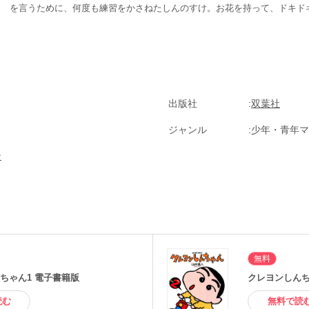
を言うために、何度も練習をかさねたしんのすけ。お花を持って、ドキド
んが通りがかったので、思わず『お花をつけたケツだけ星人ー!!』でも、
い、落ち込むしんのすけだったが……!!
出版社
双葉社
ジャンル
少年・青年マ
ン
無料
ちゃん1 電子書籍版
クレヨンしんち
読む
無料で読