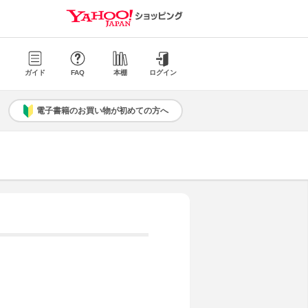
ガイド
FAQ
本棚
ログイン
電子書籍のお買い物が初めての方へ