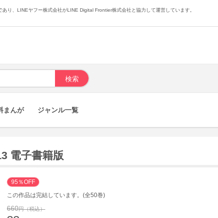
あり、LINEヤフー株式会社がLINE Digital Frontier株式会社と協力して運営しています。
料まんが
ジャンル一覧
3 電子書籍版
95％OFF
この作品は完結しています。(全50巻)
660
円（税込）