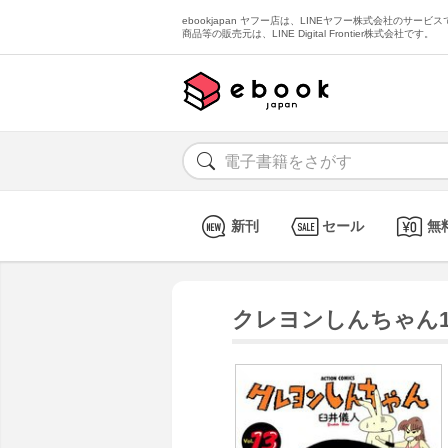
ebookjapan ヤフー店は、LINEヤフー株式会社のサービスで
商品等の販売元は、LINE Digital Frontier株式会社です。
新刊
セール
無
クレヨンしんちゃん1