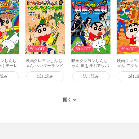
50％OFF
50％OFF
50％OFF
ヨンしんち
映画クレヨンしんち
映画クレヨンしんち
映画クレヨ
呼ぶモーレ
ゃん ヘンダーランド
ゃん 嵐を呼ぶアッパ
ゃん アク
ナ帝国の逆襲
の大冒険 電子書籍版
レ!戦国大合戦 電子書
VSハイグレ
版
籍版
子書籍版
読み
試し読み
試し読み
試し