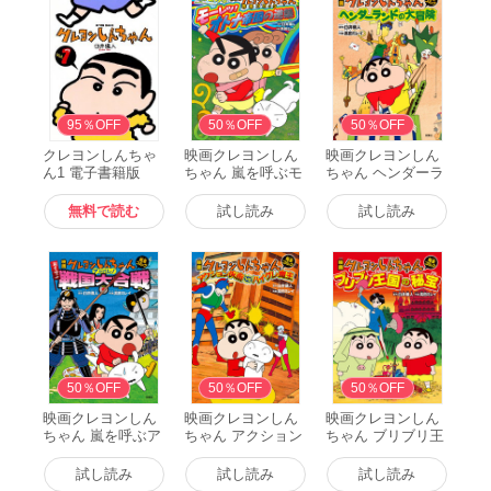
無料
95％OFF
50％OFF
50％OFF
クレヨンしんちゃ
映画クレヨンしん
映画クレヨンしん
ん1 電子書籍版
ちゃん 嵐を呼ぶモ
ちゃん ヘンダーラ
ーレツ! オトナ帝
ンドの大冒険 電子
国の逆襲 電子書籍
書籍版
無料で読む
試し読み
試し読み
版
50％OFF
50％OFF
50％OFF
映画クレヨンしん
映画クレヨンしん
映画クレヨンしん
ちゃん 嵐を呼ぶア
ちゃん アクション
ちゃん ブリブリ王
ッパレ!戦国大合戦
仮面VSハイグレ魔
国の秘宝 電子書籍
電子書籍版
王 電子書籍版
版
試し読み
試し読み
試し読み