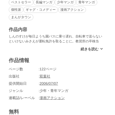
ベストセラー
長編マンガ
少年マンガ
青年マンガ
個性派
ギャグ・コメディー
漫画アクション
まんがタウン
作品内容
しんのすけが毎日ようち園バスに乗り遅れ、自転車で送らない
といけないみさえが運転免許を取ることに。教習所の卒検当
日、最悪のコンディションのなかしんのすけのフォロー（？）
で無事合格することができた！そうして迎えたはじめてのよう
ち園へのドライブで、なぜか高速道路に入ってしまったみさえ
作品情報
としんのすけ、いったいどうなる!?
ページ数
122ページ
出版社
双葉社
提供開始日
2006/07/07
ジャンル
少年・青年マンガ
連載誌/レーベル
漫画アクション
無料