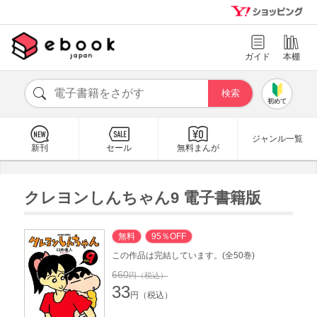
ガイド
本棚
初めて
ジャンル一覧
新刊
セール
無料まんが
クレヨンしんちゃん9 電子書籍版
無料
95％OFF
この作品は完結しています。(全50巻)
660
円（税込）
33
円（税込）