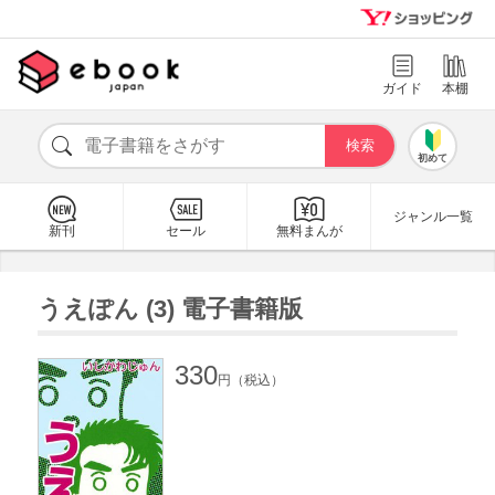
ガイド
本棚
初めて
ジャンル一覧
新刊
セール
無料まんが
うえぽん (3) 電子書籍版
330
円（税込）