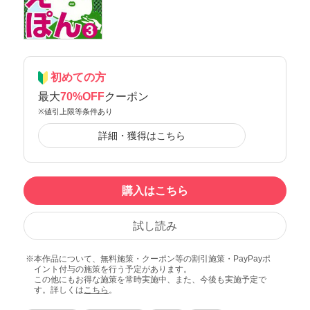
初めての方
最大
70%OFF
クーポン
※値引上限等条件あり
詳細・獲得はこちら
購入はこちら
試し読み
本作品について、無料施策・クーポン等の割引施策・PayPayポ
イント付与の施策を行う予定があります。
この他にもお得な施策を常時実施中、また、今後も実施予定で
す。詳しくは
こちら
。