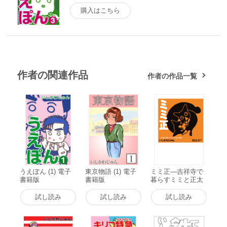
購入はこちら
作者の関連作品
作者の作品一覧
うえぽん (1) 電子
東京物語 (1) 電子
ミミ正―吉祥寺で
書籍版
書籍版
暮らすミミと正太
郎の物語― (1) 電
子書籍版
試し読み
試し読み
試し読み