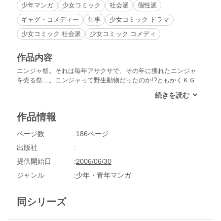
少年マンガ
少女コミック
社会派
個性派
ギャグ・コメディー
仕事
少女コミック ドラマ
少女コミック 社会派
少女コミック コメディ
作品内容
ニンジャ祭。それは毎年アサクサで、その年に獲れたニンジャ
を売る祭…。ニンジャって野生動物だったのか!?ともかくＫＧ
Ｂのミーシャが祭で仕入れてきたニンジャ軍団に襲われてしま
う、イギリス情報部のメンバーたち。ピンチに陥ったその時、
ニンジャ軍団にジョン＝ブルの忍法が炸裂…する？スパイギャ
作品情報
グアクション、ついに完結です！
ページ数
186ページ
出版社
提供開始日
2006/06/30
ジャンル
少年・青年マンガ
同シリーズ